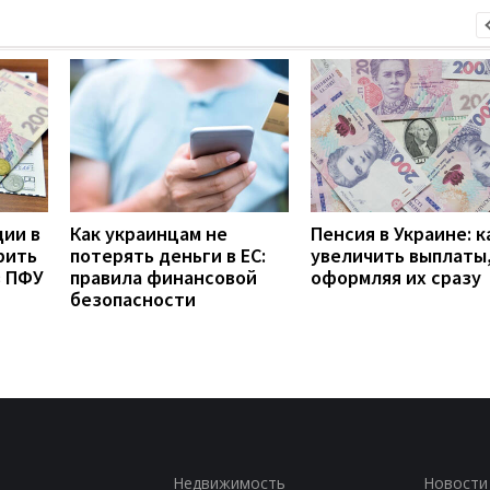
дии в
Как украинцам не
Пенсия в Украине: к
рить
потерять деньги в ЕС:
увеличить выплаты,
з ПФУ
правила финансовой
оформляя их сразу
безопасности
Недвижимость
Новости