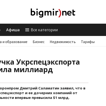
о
Афиша
Все категории
а и образование
Бизнес
Недвижимость
Тарифы
учка Укрспецэкспорта
ила миллиард
оронпром Дмитрий Саламатин заявил, что в
спецэкспорт и ее дочерних компаний от
ьности впервые превысила $1 млрд.