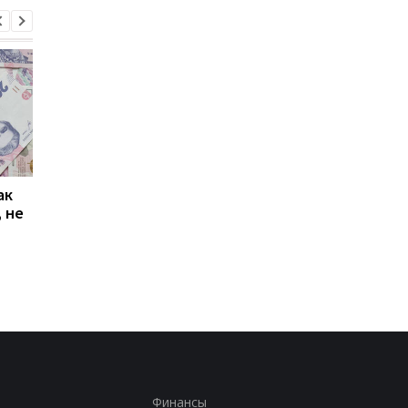
ак
Проезд по 30 грн в
Выплата 3100 грн ко
 не
Киеве: почему
Дню Независимости
работники с низкими
кому нужно подать
зарплатами уходят с
заявление в ПФУ
работы
Финансы