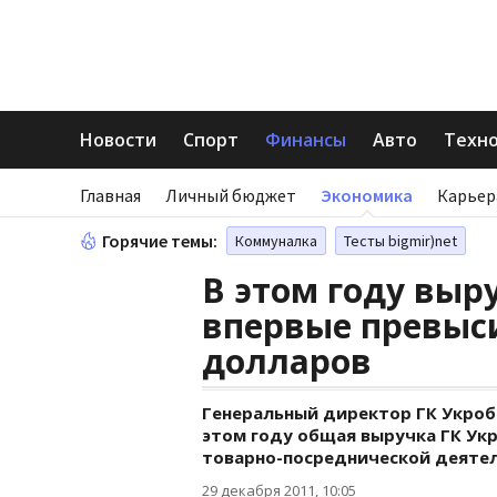
Новости
Спорт
Финансы
Авто
Техн
Главная
Личный бюджет
Экономика
Карьер
Горячие темы:
Коммуналка
Тесты bigmir)net
В этом году выр
впервые превыс
долларов
Генеральный директор ГК Укроб
этом году общая выручка ГК Укр
товарно-посреднической деятел
29 декабря 2011, 10:05