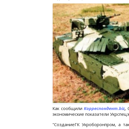
Как сообщили
Корреспондент.biz
,
С
экономические показатели Укрспецэ
"СозданиеГК Укроборонпром, а та