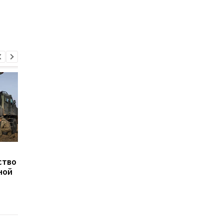
Минобороны
Минобороны выдели
ство
анонсировало новые
около 37 млрд грн на
ной
контракты для военных
питание для ВСУ в 2
году