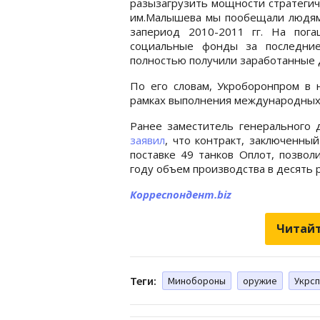
разызагрузить мощности стратегич
им.Малышева мы пообещали людям 
запериод 2010-2011 гг. На пог
социальные фонды за последние
полностью получили заработанные д
По его словам, Укроборонпром в 
рамках выполнения международных
Ранее заместитель генерального 
заявил
, что контракт, заключенны
поставке 49 танков Оплот, позво
году объем производства в десять р
Корреспондент.biz
Читайт
Теги:
Минобороны
оружие
Укрс