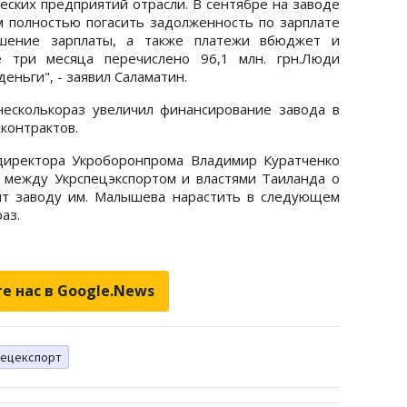
еских предприятий отрасли. В сентябре на заводе
полностью погасить задолженность по зарплате
ашение зарплаты, а также платежи вбюджет и
 три месяца перечислено 96,1 млн. грн.Люди
еньги", - заявил Саламатин.
несколькораз увеличил финансирование завода в
контрактов.
директора Укроборонпрома Владимир Куратченко
й между Укрспецэкспортом и властями Таиланда о
лит заводу им. Малышева нарастить в следующем
аз.
е нас в Google.News
пецекспорт