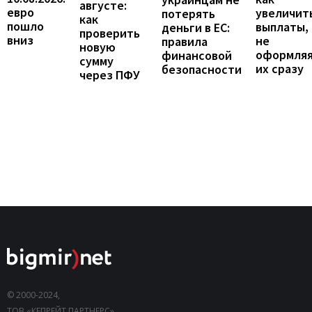
августе:
евро
увеличит
потерять
как
пошло
выплаты,
деньги в ЕС:
проверить
вниз
не
правила
новую
оформля
финансовой
сумму
их сразу
безопасности
через ПФУ
© 2000-2024,
ТОВ «КЕПРЕЙТ ПАРТНЕРС».