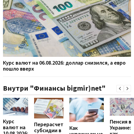
Курс валют на 06.08.2026: доллар снизился, а евро
пошло вверх
Внутри "Финансы bigmir)net"
Курс
Пенсия в
Перерасчет
валют на
Украине:
Как
субсидии в
10.08.2026:
как
украинцам не