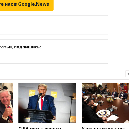
е нас в Google.News
татьи, подпишись:
США могут ввести
Украина изменила