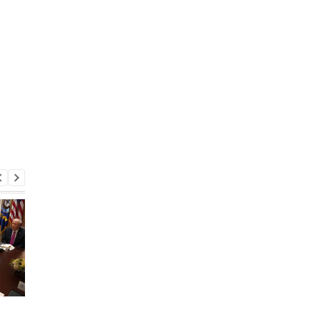
Новая почта изменила
В США озвучили про