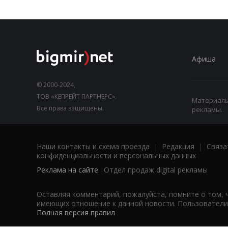
Афиша
© 2000-2024,
ТОВ «КЕПРЕЙТ ПАРТНЕРС».
Материалы,
Все права защищены.
рекламы.
Наши контакты и схема проезда
|
Редакция
|
Связа
конфиденциальности и персональных данных
Реклама на сайте:
Отдел продаж digital рекламы
Оставляя комментарий, пожалуйста, помните о том, 
имеющих отношение к данной новости. Пользователи,
Полная версия правил