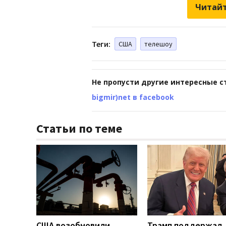
Читайт
Теги:
США
телешоу
Не пропусти другие интересные с
bigmir)net в facebook
Статьи по теме
США возобновили
Трамп поддержал