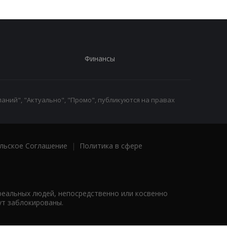
Финансы
аний", "Актуально", "Промо", публикуются на правах
льское Соглашение
|
Политика в сфере
реальных людей, непосредственно или косвенно
ут заблокированы.