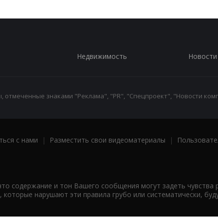
Недвижимость
Новости
 отмеченные знаками "Реклама", "PR", "Спецпроект", "Новости комп
ться с нами
|
Разместить свои видеоматериалы
|
Пользовате
что содержание и тон Вашего сообщения могут задеть чувства 
 которые нарушают эти правила грубо или систематически, буд