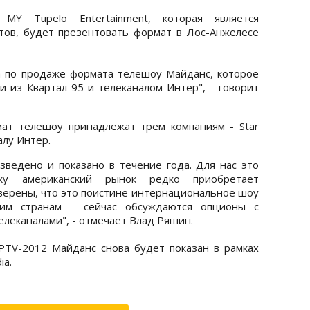
Y Tupelo Entertainment, которая является
тов, будет презентовать формат в Лос-Анжелесе
а по продаже формата телешоу Майданс, которое
и из Квартал-95 и телеканалом Интер", - говорит
мат телешоу принадлежат трем компаниям - Star
алу Интер.
зведено и показано в течение года. Для нас это
ьку американский рынок редко приобретает
ерены, что это поистине интернациональное шоу
им странам – сейчас обсуждаются опционы с
леканалами", - отмечает Влад Ряшин.
TV-2012 Майданс снова будет показан в рамках
ia.