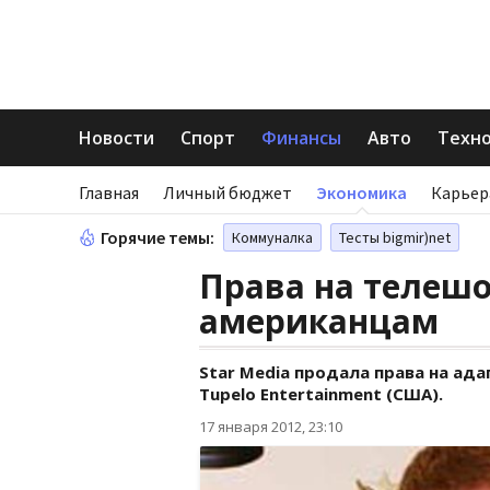
Новости
Спорт
Финансы
Авто
Техн
Главная
Личный бюджет
Экономика
Карьер
Горячие темы:
Коммуналка
Тесты bigmir)net
Права на телеш
американцам
Star Media продала права на ад
Tupelo Entertainment (США).
17 января 2012, 23:10