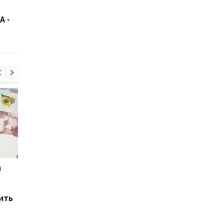
правила доставки в
о сроках окончания
А -
США: что теперь нужно
войны в Украине
знать
и
Мировые запасы
Остановка морского
топлива почти
коридора может
исчерпаны: эксперт
привести к снижени
ить
предупредил о рисках
производства
для Украины
железной руды