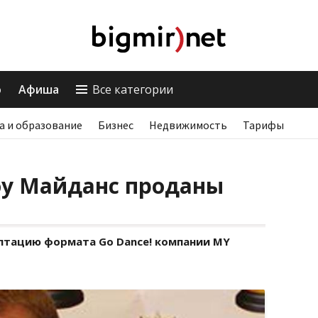
о
Афиша
Все категории
а и образование
Бизнес
Недвижимость
Тарифы
оу Майданс проданы
аптацию формата Go Dance! компании MY