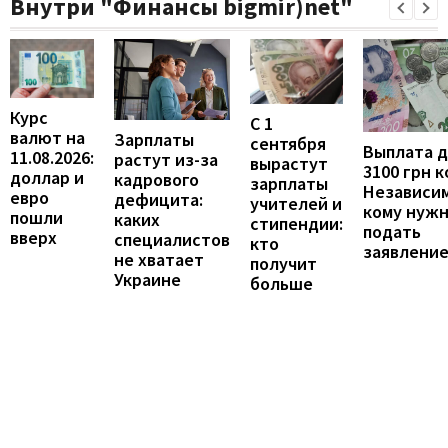
Внутри "Финансы bigmir)net"
Курс
С 1
валют на
Зарплаты
сентября
Выплата 
11.08.2026:
растут из-за
вырастут
3100 грн 
доллар и
кадрового
зарплаты
Независим
евро
дефицита:
учителей и
кому нуж
пошли
каких
стипендии:
подать
вверх
специалистов
кто
заявлени
не хватает
получит
Украине
больше