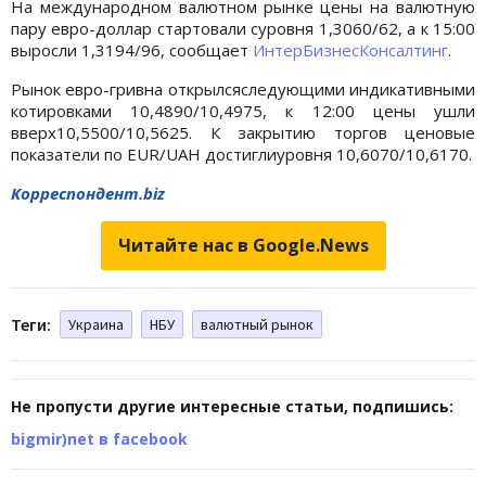
На международном валютном рынке цены на валютную
пару евро-доллар стартовали суровня 1,3060/62, а к 15:00
выросли 1,3194/96, сообщает
ИнтерБизнесКонсалтинг
.
Рынок евро-гривна открылсяследующими индикативными
котировками 10,4890/10,4975, к 12:00 цены ушли
вверх10,5500/10,5625. К закрытию торгов ценовые
показатели по EUR/UAH достиглиуровня 10,6070/10,6170.
Корреспондент.biz
Читайте нас в Google.News
Теги:
Украина
НБУ
валютный рынок
Не пропусти другие интересные статьи, подпишись:
bigmir)net в facebook