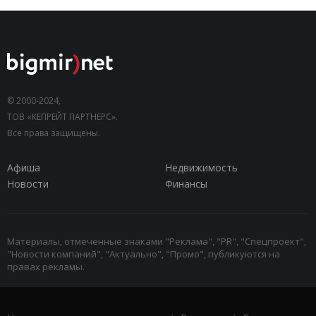
© 2000-2024,
ТОВ «КЕПРЕЙТ ПАРТНЕРС».
Все права защищены.
Афиша
Недвижимость
Новости
Финансы
Материалы, отмеченные знаками "Реклама", "PR", "Спецпроект",
"Новости компаний", "Актуально", "Промо", публикуются на
правах рекламы.