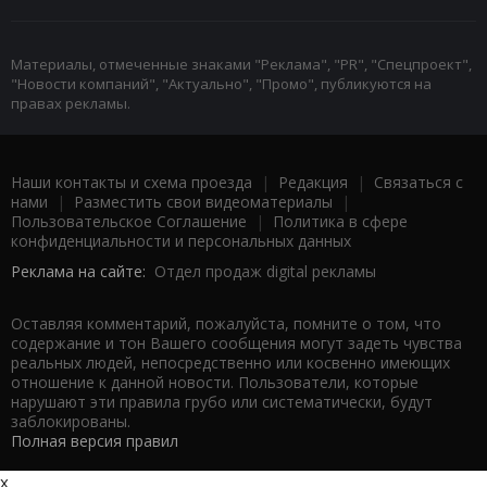
Материалы, отмеченные знаками "Реклама", "PR", "Спецпроект",
"Новости компаний", "Актуально", "Промо", публикуются на
правах рекламы.
Наши контакты и схема проезда
|
Редакция
|
Связаться с
нами
|
Разместить свои видеоматериалы
|
Пользовательское Соглашение
|
Политика в сфере
конфиденциальности и персональных данных
Реклама на сайте:
Отдел продаж digital рекламы
Оставляя комментарий, пожалуйста, помните о том, что
содержание и тон Вашего сообщения могут задеть чувства
реальных людей, непосредственно или косвенно имеющих
отношение к данной новости. Пользователи, которые
нарушают эти правила грубо или систематически, будут
заблокированы.
Полная версия правил
x