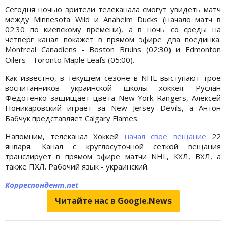
Сегодня ночью зрители телеканала смогут увидеть матч
между Minnesota Wild и Anaheim Ducks (начало матч в
02:30 по киевскому времени), а в ночь со среды на
четверг канал покажет в прямом эфире два поединка:
Montreal Canadiens - Boston Bruins (02:30) и Edmonton
Oilers - Toronto Maple Leafs (05:00).
Как известно, в текущем сезоне в NHL выступают трое
воспитанников украинской школы хоккея: Руслан
Федотенко защищает цвета New York Rangers, Алексей
Поникаровский играет за New Jersey Devils, а Антон
Бабчук представляет Calgary Flames.
Напомним, телеканал Хоккей
начал свое вещание
22
января. Канал с круглосуточной сеткой вещания
транслирует в прямом эфире матчи NHL, КХЛ, ВХЛ, а
также ПХЛ. Рабочий язык - украинский.
Корреспондент.net
Читайте нас в Google.News