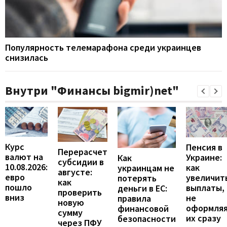
Популярность телемарафона среди украинцев
снизилась
Внутри "Финансы bigmir)net"
Курс
Пенсия в
Перерасчет
валют на
Украине:
Как
субсидии в
10.08.2026:
как
украинцам не
августе:
евро
увеличит
потерять
как
пошло
выплаты,
деньги в ЕС:
проверить
вниз
не
правила
новую
оформля
финансовой
сумму
их сразу
безопасности
через ПФУ