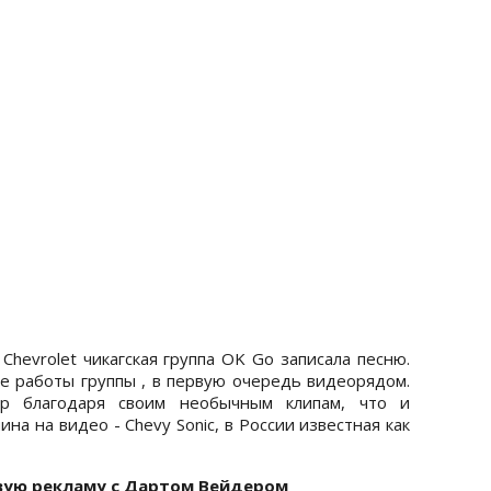
hevrolet чикагская группа OK Go записала песню.
ые работы группы , в первую очередь видеорядом.
ир благодаря своим необычным клипам, что и
а на видео - Chevy Sonic, в России известная как
вую рекламу с Дартом Вейдером