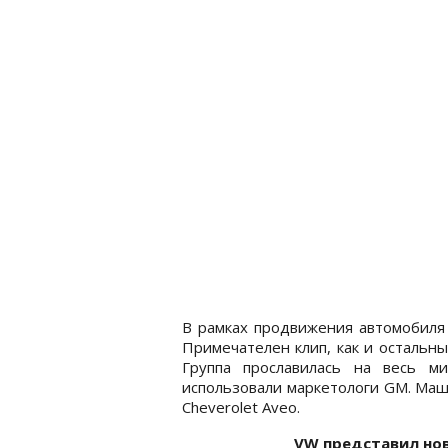
В рамках продвижения автомобиля C
Примечателен клип, как и остальн
Группа прославилась на весь м
использовали маркетологи GM. Машин
Cheverolet Aveo.
VW представил но