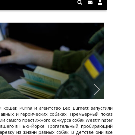
 кошек Purina и агентство Leo Burnett запустили
вных и героических собаках. Премьерный показ
ии самого престижного конкурса собак Westminster
дившего в Нью-Йорке. Трогательный, пробирающий
арезку из жизни разных собак. В детстве они все