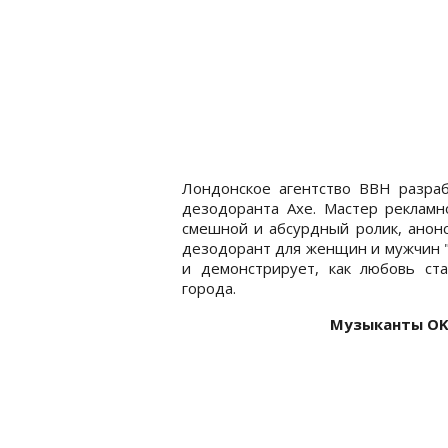
Лондонское агентство BBH разраб
дезодоранта Axe. Мастер рекламн
смешной и абсурдный ролик, анон
дезодорант для женщин и мужчин "А
и демонстрирует, как любовь ст
города.
Музыканты OK 