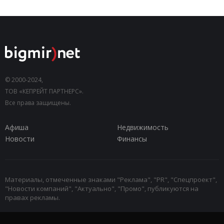
© 2000-2024,
ТОВ «КЕПРЕЙТ ПАРТНЕРС».
Все права защищены.
Афиша
Недвижимость
Новости
Финансы
Материалы, отмеченные знаками "Реклама", "PR", "Спецпроект",
"Новости компаний", "Актуально", "Промо", публикуются на
правах рекламы.