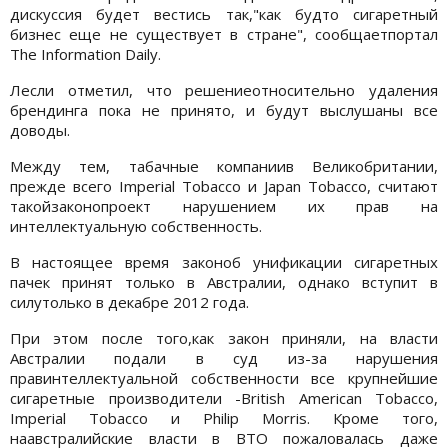
дискуссия будет вестись так,"как будто сигаретный
бизнес еще не существует в стране", сообщаетпортал
The Information Daily.
Лесли отметил, что решениеотносительно удаления
брендинга пока не принято, и будут выслушаны все
доводы.
Между тем, табачные компаниив Великобритании,
прежде всего Imperial Tobacco и Japan Tobacco, считают
такойзаконопроект нарушением их прав на
интеллектуальную собственность.
В настоящее время законоб унификации сигаретных
пачек принят только в Австралии, однако вступит в
силутолько в декабре 2012 года.
При этом после того,как закон приняли, на власти
Австралии подали в суд из-за нарушения
правинтеллектуальной собственности все крупнейшие
сигаретные производители -British American Tobacco,
Imperial Tobacco и Philip Morris. Кроме того,
наавстралийские власти в ВТО пожаловалась даже