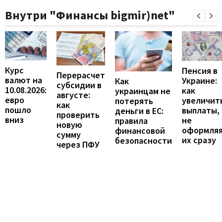
Внутри "Финансы bigmir)net"
Курс
Пенсия в
Перерасчет
валют на
Украине:
Как
субсидии в
10.08.2026:
как
украинцам не
августе:
евро
увеличит
потерять
как
пошло
выплаты,
деньги в ЕС:
проверить
вниз
не
правила
новую
оформля
финансовой
сумму
их сразу
безопасности
через ПФУ