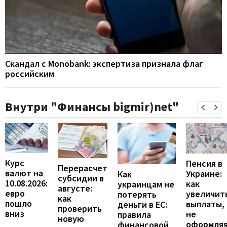
Скандал с Monobank: экспертиза признала флаг
российским
Внутри "Финансы bigmir)net"
Курс
Пенсия в
Перерасчет
валют на
Украине:
Как
субсидии в
10.08.2026:
как
украинцам не
августе:
евро
увеличит
потерять
как
пошло
выплаты,
деньги в ЕС:
проверить
вниз
не
правила
новую
оформля
финансовой