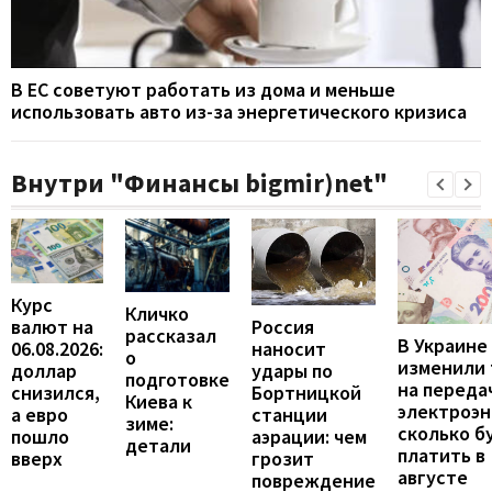
В ЕС советуют работать из дома и меньше
использовать авто из-за энергетического кризиса
Внутри "Финансы bigmir)net"
Курс
Кличко
валют на
Россия
рассказал
В Украине
06.08.2026:
наносит
о
изменили
доллар
удары по
подготовке
на переда
снизился,
Бортницкой
Киева к
электроэн
а евро
станции
зиме:
сколько б
пошло
аэрации: чем
детали
платить в
вверх
грозит
августе
повреждение