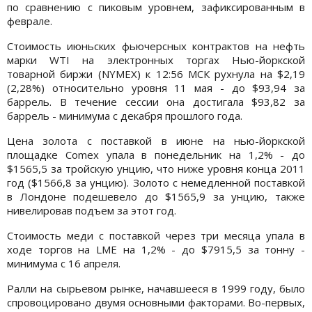
по сравнению с пиковым уровнем, зафиксированным в
феврале.
Стоимость июньских фьючерсных контрактов на нефть
марки WTI на электронных торгах Нью-йоркской
товарной биржи (NYMEX) к 12:56 МСК рухнула на $2,19
(2,28%) относительно уровня 11 мая - до $93,94 за
баррель. В течение сессии она достигала $93,82 за
баррель - минимума с декабря прошлого года.
Цена золота с поставкой в июне на нью-йоркской
площадке Comex упала в понедельник на 1,2% - до
$1565,5 за тройскую унцию, что ниже уровня конца 2011
год ($1566,8 за унцию). Золото с немедленной поставкой
в Лондоне подешевело до $1565,9 за унцию, также
нивелировав подъем за этот год.
Стоимость меди с поставкой через три месяца упала в
ходе торгов на LME на 1,2% - до $7915,5 за тонну -
минимума с 16 апреля.
Ралли на сырьевом рынке, начавшееся в 1999 году, было
спровоцировано двумя основными факторами. Во-первых,