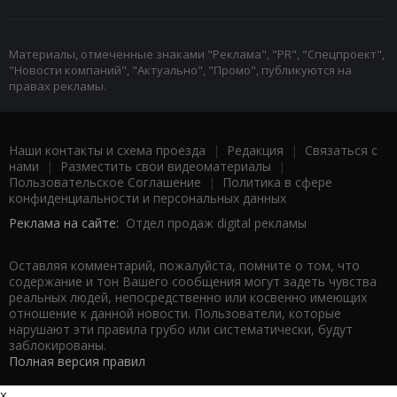
Материалы, отмеченные знаками "Реклама", "PR", "Спецпроект",
"Новости компаний", "Актуально", "Промо", публикуются на
правах рекламы.
Наши контакты и схема проезда
|
Редакция
|
Связаться с
нами
|
Разместить свои видеоматериалы
|
Пользовательское Соглашение
|
Политика в сфере
конфиденциальности и персональных данных
Реклама на сайте:
Отдел продаж digital рекламы
Оставляя комментарий, пожалуйста, помните о том, что
содержание и тон Вашего сообщения могут задеть чувства
реальных людей, непосредственно или косвенно имеющих
отношение к данной новости. Пользователи, которые
нарушают эти правила грубо или систематически, будут
заблокированы.
Полная версия правил
x