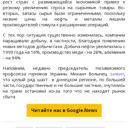
рост стран с развивающейся экономикой привел к
резкому увеличению спроса на сырьевые товары. Во-
вторых, запасы сырья были ограниченными, поскольку
низкие цены на нефть и металлы лишили
производителей стимула к расширению операций.
С тех пор ситуация существенно изменилась, компании
наращивали добычу, в частности, благодаря появлению
новых методов добычи газа. Добыча нефти увеличилась с
1999 года на 16%, производство меди - на 28%, алюминия
- на 94%.
Напомним, недавно председатель Независимого
профсоюза горняков Украины Михаил Волынец
заявил
,
что целый ряд шахт в донецком регионе, по большей
части, государственные и не большие частные, очутились
на грани остановки из-за того что не находят рынок
сбыта.
Читайте нас в Google.News