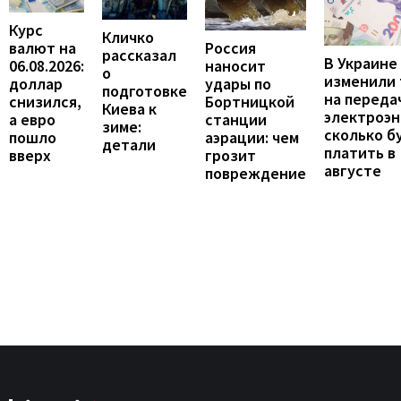
Курс
Кличко
валют на
Россия
рассказал
В Украине
06.08.2026:
наносит
о
изменили
доллар
удары по
подготовке
на переда
снизился,
Бортницкой
Киева к
электроэн
а евро
станции
зиме:
сколько б
пошло
аэрации: чем
детали
платить в
вверх
грозит
августе
повреждение