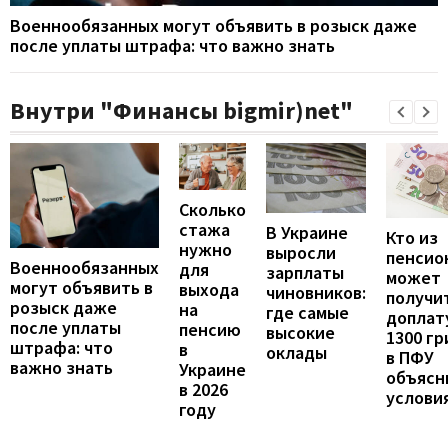
Военнообязанных могут объявить в розыск даже
после уплаты штрафа: что важно знать
Внутри "Финансы bigmir)net"
Сколько
стажа
В Украине
Кто из
нужно
выросли
пенсио
Военнообязанных
для
зарплаты
может
могут объявить в
выхода
чиновников:
получи
розыск даже
на
где самые
доплат
после уплаты
пенсию
высокие
1300 гр
штрафа: что
в
оклады
в ПФУ
важно знать
Украине
объясн
в 2026
услови
году