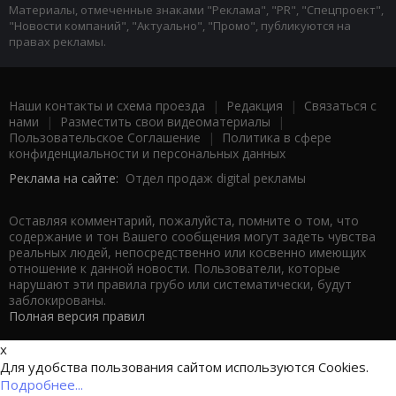
Материалы, отмеченные знаками "Реклама", "PR", "Спецпроект",
"Новости компаний", "Актуально", "Промо", публикуются на
правах рекламы.
Наши контакты и схема проезда
|
Редакция
|
Связаться с
нами
|
Разместить свои видеоматериалы
|
Пользовательское Соглашение
|
Политика в сфере
конфиденциальности и персональных данных
Реклама на сайте:
Отдел продаж digital рекламы
Оставляя комментарий, пожалуйста, помните о том, что
содержание и тон Вашего сообщения могут задеть чувства
реальных людей, непосредственно или косвенно имеющих
отношение к данной новости. Пользователи, которые
нарушают эти правила грубо или систематически, будут
заблокированы.
Полная версия правил
x
Для удобства пользования сайтом используются Cookies.
Подробнее...