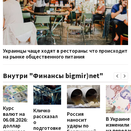
Украинцы чаще ходят в рестораны: что происходит
на рынке общественного питания
Внутри "Финансы bigmir)net"
Курс
Кличко
валют на
Россия
рассказал
В Украине
06.08.2026:
наносит
о
изменили
доллар
удары по
подготовке
на переда