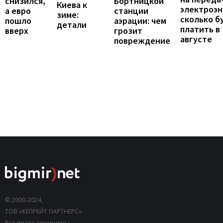
снизился,
Бортницкой
Киева к
электроэн
а евро
станции
зиме:
сколько б
пошло
аэрации: чем
детали
платить в
вверх
грозит
августе
повреждение
© 2000-2024,
ТОВ «КЕПРЕЙТ ПАРТНЕРС».
Все права защищены.