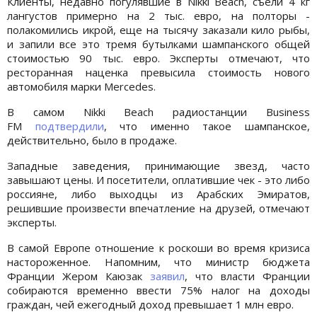
Клиенты, недавно погулявшие в Nikki Beach, съели 4 кг
лангустов примерно на 2 тыс. евро, на полторы -
полакомились икрой, еще на тысячу заказали кило рыбы,
и запили все это тремя бутылками шампанского общей
стоимостью 90 тыс. евро. Эксперты отмечают, что
ресторанная наценка превысила стоимость нового
автомобиля марки Mercedes.
В самом Nikki Beach радиостанции Business
FM
подтвердили
, что именно такое шампанское,
действительно, было в продаже.
Западные заведения, принимающие звезд, часто
завышают цены. И посетители, оплатившие чек - это либо
россияне, либо выходцы из Арабских Эмиратов,
решившие произвести впечатление на друзей, отмечают
эксперты.
В самой Европе отношение к роскоши во время кризиса
настороженное. Напомним, что министр бюджета
Франции Жером Каюзак
заявил
, что власти Франции
собираются временно ввести 75% налог на доходы
граждан, чей ежегодный доход превышает 1 млн евро.