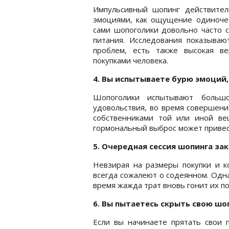
Импульсивный шопинг действител
эмоциями, как ощущение одиночес
сами шопоголики довольно часто с
питания. Исследования показываю
проблем, есть также высокая в
покупками человека.
4. Вы испытываете бурю эмоций
Шопоголики испытывают больш
удовольствия, во время совершения
собственниками той или иной вещ
гормональный выброс может привест
5. Очередная сессия шопинга за
Невзирая на размеры покупки и к
всегда сожалеют о содеянном. Одна
время жажда трат вновь гонит их по
6. Вы пытаетесь скрыть свою ш
Если вы начинаете прятать свои п