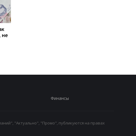
ак
Проезд по 30 грн в
Выплата 3100 грн ко
 не
Киеве: почему
Дню Независимости
работники с низкими
кому нужно подать
зарплатами уходят с
заявление в ПФУ
работы
Финансы
аний", "Актуально", "Промо", публикуются на правах