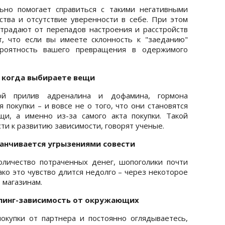
ьно помогает справиться с такими негативными
тва и отсутствие уверенности в себе. При этом
традают от перепадов настроения и расстройств
т, что если вы имеете склонность к "заеданию"
ероятность вашего превращения в одержимого
, когда выбираете вещи
ой прилив адреналина и дофамина, гормона
 покупки – и вовсе не о того, что они становятся
и, а именно из-за самого акта покупки. Такой
и к развитию зависимости, говорят ученые.
канчивается угрызениями совести
оличество потраченных денег, шопоголики почти
ко это чувство длится недолго – через некоторое
 магазинам.
опинг-зависимость от окружающих
окупки от партнера и постоянно оглядываетесь,