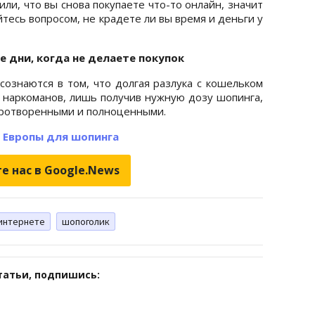
или, что вы снова покупаете что-то онлайн, значит
тесь вопросом, не крадете ли вы время и деньги у
те дни, когда не делаете покупок
ознаются в том, что долгая разлука с кошельком
 наркоманов, лишь получив нужную дозу шопинга,
иротворенными и полноценными.
 Европы для шопинга
е нас в Google.News
 интернете
шопоголик
татьи, подпишись: