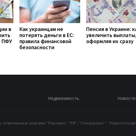
дии в
Как украинцам не
Пенсия в Украине: к
рить
потерять деньги в ЕС:
увеличить выплаты,
з ПФУ
правила финансовой
оформляя их сразу
безопасности
Недвижимость
Новости
 отмеченные знаками "Реклама", "PR", "Спецпроект", "Новости комп