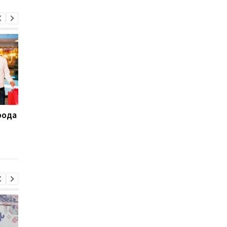
рода
Больше, чем за октябрь:
Украинцы чаще
сколько украинцы
совершают покупки 
получили нацкэшбека
интернете - НБУ
за ноябрь