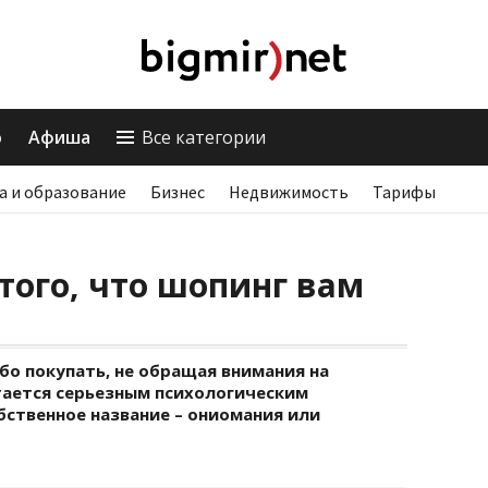
о
Афиша
Все категории
а и образование
Бизнес
Недвижимость
Тарифы
того, что шопинг вам
о покупать, не обращая внимания на
тается серьезным психологическим
бственное название – ониомания или