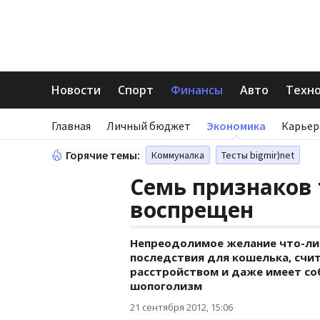
Новости
Спорт
Финансы
Авто
Техн
Главная
Личный бюджет
Экономика
Карьер
Горячие темы:
Коммуналка
Тесты bigmir)net
Семь признаков 
воспрещен
Непреодолимое желание что-либ
последствия для кошелька, счи
расстройством и даже имеет со
шопоголизм
21 сентября 2012, 15:06