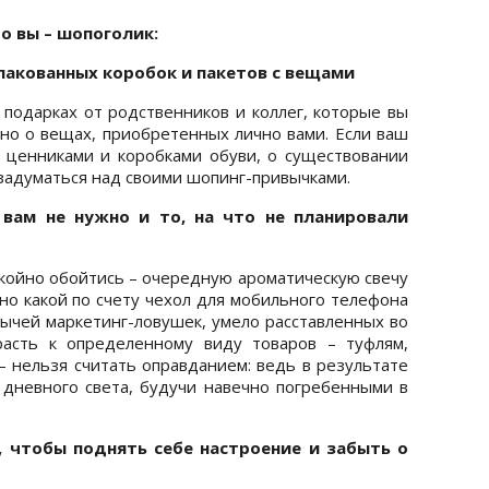
о вы – шопоголик:
пакованных коробок и пакетов с вещами
 подарках от родственников и коллег, которые вы
нно о вещах, приобретенных лично вами. Если ваш
 ценниками и коробками обуви, о существовании
 задуматься над своими шопинг-привычками.
 вам не нужно и то, на что не планировали
окойно обойтись – очередную ароматическую свечу
тно какой по счету чехол для мобильного телефона
бычей маркетинг-ловушек, умело расставленных во
расть к определенному виду товаров – туфлям,
– нельзя считать оправданием: ведь в результате
т дневного света, будучи навечно погребенными в
, чтобы поднять себе настроение и забыть о