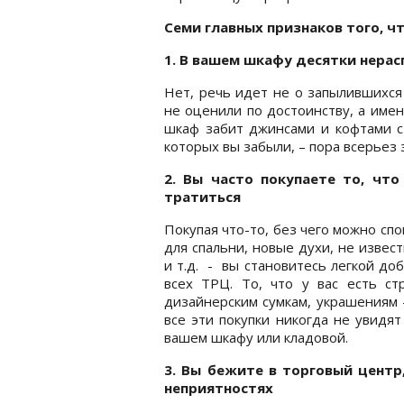
Семи главных признаков того, чт
1. В вашем шкафу десятки нерас
Нет, речь идет не о запылившихся
не оценили по достоинству, а име
шкаф забит джинсами и кофтами с
которых вы забыли, – пора всерьез
2. Вы часто покупаете то, что
тратиться
Покупая что-то, без чего можно сп
для спальни, новые духи, не извес
и т.д. - вы становитесь легкой до
всех ТРЦ. То, что у вас есть ст
дизайнерским сумкам, украшениям 
все эти покупки никогда не увидя
вашем шкафу или кладовой.
3. Вы бежите в торговый центр
неприятностях