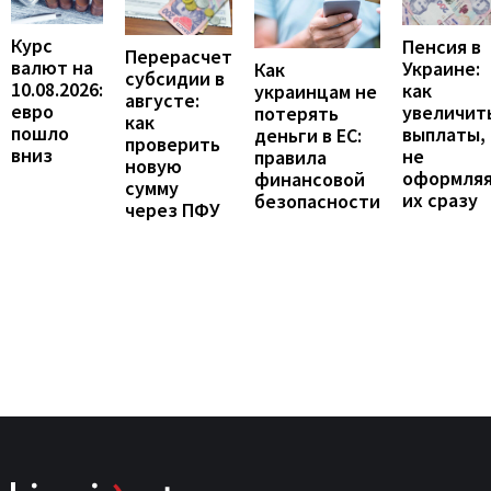
Курс
Пенсия в
Перерасчет
валют на
Украине:
Как
субсидии в
10.08.2026:
как
украинцам не
августе:
евро
увеличит
потерять
как
пошло
выплаты,
деньги в ЕС:
проверить
вниз
не
правила
новую
оформля
финансовой
сумму
их сразу
безопасности
через ПФУ