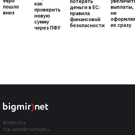
евро
увеличит
потерять
как
пошло
выплаты,
деньги в ЕС:
проверить
вниз
не
правила
новую
оформля
финансовой
сумму
их сразу
безопасности
через ПФУ
© 2000-2024,
ТОВ «КЕПРЕЙТ ПАРТНЕРС».