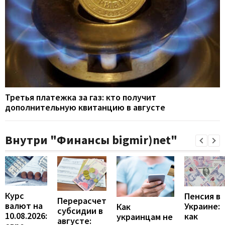
Третья платежка за газ: кто получит
дополнительную квитанцию в августе
Внутри "Финансы bigmir)net"
Курс
Пенсия в
Перерасчет
валют на
Украине:
Как
субсидии в
10.08.2026:
как
украинцам не
августе: