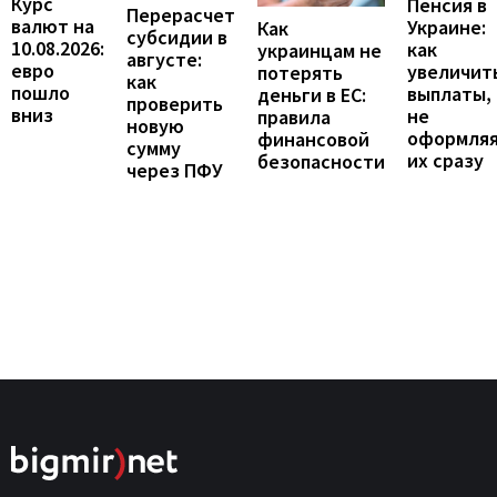
Курс
Пенсия в
Перерасчет
валют на
Украине:
Как
субсидии в
10.08.2026:
как
украинцам не
августе:
евро
увеличит
потерять
как
пошло
выплаты,
деньги в ЕС:
проверить
вниз
не
правила
новую
оформля
финансовой
сумму
их сразу
безопасности
через ПФУ