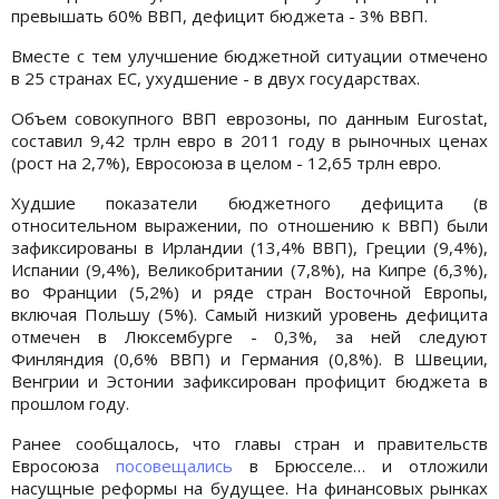
превышать 60% ВВП, дефицит бюджета - 3% ВВП.
Вместе с тем улучшение бюджетной ситуации отмечено
в 25 странах ЕС, ухудшение - в двух государствах.
Объем совокупного ВВП еврозоны, по данным Eurostat,
составил 9,42 трлн евро в 2011 году в рыночных ценах
(рост на 2,7%), Евросоюза в целом - 12,65 трлн евро.
Худшие показатели бюджетного дефицита (в
относительном выражении, по отношению к ВВП) были
зафиксированы в Ирландии (13,4% ВВП), Греции (9,4%),
Испании (9,4%), Великобритании (7,8%), на Кипре (6,3%),
во Франции (5,2%) и ряде стран Восточной Европы,
включая Польшу (5%). Самый низкий уровень дефицита
отмечен в Люксембурге - 0,3%, за ней следуют
Финляндия (0,6% ВВП) и Германия (0,8%). В Швеции,
Венгрии и Эстонии зафиксирован профицит бюджета в
прошлом году.
Ранее сообщалось, что главы стран и правительств
Евросоюза
посовещались
в Брюсселе… и отложили
насущные реформы на будущее. На финансовых рынках