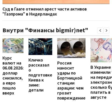
Суд в Гааге отменил арест части активов
"Газпрома" в Нидерландах
Внутри "Финансы bigmir)net"
Курс
Кличко
валют на
Россия
рассказал
В Украине
06.08.2026:
наносит
о
изменили
доллар
удары по
подготовке
на переда
снизился,
Бортницкой
Киева к
электроэн
а евро
станции
зиме:
сколько б
пошло
аэрации: чем
детали
платить в
вверх
грозит
августе
повреждение