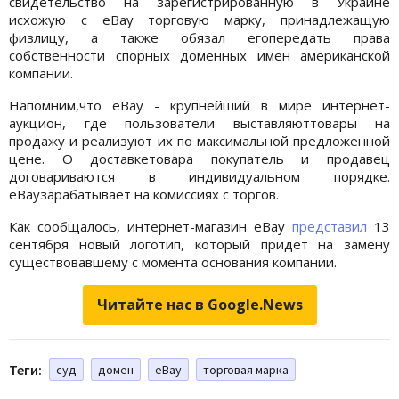
свидетельство на зарегистрированную в Украине
исхожую с eBay торговую марку, принадлежащую
физлицу, а также обязал егопередать права
собственности спорных доменных имен американской
компании.
Напомним,что eBay - крупнейший в мире интернет-
аукцион, где пользователи выставляюттовары на
продажу и реализуют их по максимальной предложенной
цене. О доставкетовара покупатель и продавец
договариваются в индивидуальном порядке.
eBayзарабатывает на комиссиях с торгов.
Как сообщалось, интернет-магазин eBay
представил
13
сентября новый логотип, который придет на замену
существовавшему с момента основания компании.
Читайте нас в Google.News
Теги:
суд
домен
eBay
торговая марка