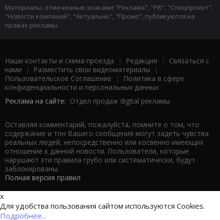
Материалы, отмеченные знаками "Реклама", "PR", "Спецпроект",
"Новости компаний", "Актуально", "Промо", публикуются на
правах рекламы.
Наши контакты и схема проезда
|
Редакция
|
Связаться с
нами
|
Разместить свои видеоматериалы
|
Пользовательское Соглашение
|
Политика в сфере
конфиденциальности и персональных данных
Реклама на сайте:
Отдел продаж digital рекламы
Оставляя комментарий, пожалуйста, помните о том, что
содержание и тон Вашего сообщения могут задеть чувства
реальных людей, непосредственно или косвенно имеющих
отношение к данной новости. Пользователи, которые
нарушают эти правила грубо или систематически, будут
заблокированы.
Полная версия правил
x
Для удобства пользования сайтом используются Cookies.
Подробнее...