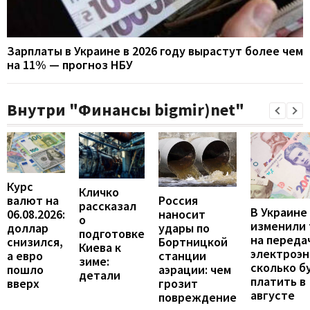
Зарплаты в Украине в 2026 году вырастут более чем
на 11% — прогноз НБУ
Внутри "Финансы bigmir)net"
Курс
Кличко
валют на
Россия
рассказал
В Украине
06.08.2026:
наносит
о
изменили
доллар
удары по
подготовке
на переда
снизился,
Бортницкой
Киева к
электроэн
а евро
станции
зиме:
сколько б
пошло
аэрации: чем
детали
платить в
вверх
грозит
августе
повреждение