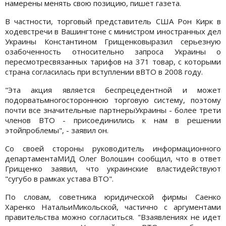
намерены менять свою позицию, пишет газета.
В частности, торговый представитель США Рон Кирк в
ходевстречи в Вашингтоне с министром иностранных дел
Украины Константином Грищенковыразил серьезную
озабоченность относительно запроса Украины о
пересмотресвязанных тарифов на 371 товар, с которыми
страна согласилась при вступлении вВТО в 2008 году.
"Эта акция является беспрецедентной и может
подорватьмногостороннюю торговую систему, поэтому
почти все значительные партнерыУкраины - более трети
членов ВТО - присоединились к нам в решении
этойпроблемы", - заявил он.
Со своей стороны руководитель информационного
департаментаМИД Олег Волошин сообщил, что в ответ
Грищенко заявил, что украинские властидействуют
"сугубо в рамках устава ВТО".
По словам, советника юридической фирмы Саенко
Харенко НатальиМикольской, частично с аргументами
правительства можно согласиться. "Взаявлениях не идет