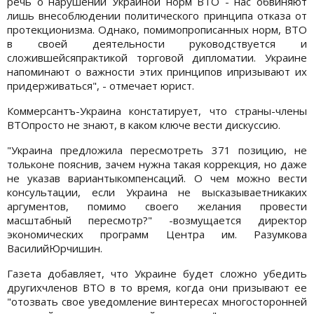
речь о нарушении Украиной норм ВТО - нас обвиняют
лишь внесоблюдении политического принципа отказа от
протекционизма. Однако, помимопрописанных норм, ВТО
в своей деятельности руководствуется и
сложившейсяпрактикой торговой дипломатии. Украине
напоминают о важности этих принципов ипризывают их
придерживаться", - отмечает юрист.
Коммерсантъ-Украина констатирует, что страны-члены
ВТОпросто не знают, в каком ключе вести дискуссию.
"Украина предложила пересмотреть 371 позицию, не
тольконе пояснив, зачем нужна такая коррекция, но даже
не указав вариантыкомпенсаций. О чем можно вести
консультации, если Украина не высказываетникаких
аргументов, помимо своего желания провести
масштабный пересмотр?" -возмущается директор
экономических программ Центра им. Разумкова
ВасилийЮрчишин.
Газета добавляет, что Украине будет сложно убедить
другихчленов ВТО в то время, когда они призывают ее
"отозвать свое уведомление винтересах многосторонней