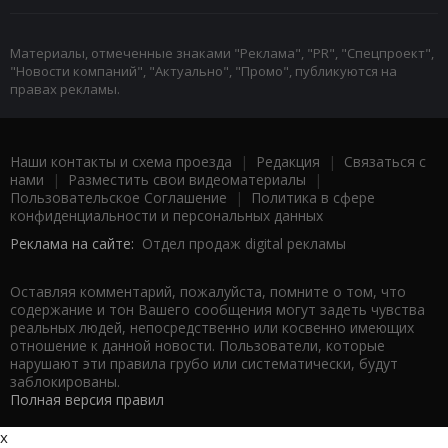
Материалы, отмеченные знаками "Реклама", "PR", "Спецпроект",
"Новости компаний", "Актуально", "Промо", публикуются на
правах рекламы.
Наши контакты и схема проезда
|
Редакция
|
Связаться с
нами
|
Разместить свои видеоматериалы
|
Пользовательское Соглашение
|
Политика в сфере
конфиденциальности и персональных данных
Реклама на сайте:
Отдел продаж digital рекламы
Оставляя комментарий, пожалуйста, помните о том, что
содержание и тон Вашего сообщения могут задеть чувства
реальных людей, непосредственно или косвенно имеющих
отношение к данной новости. Пользователи, которые
нарушают эти правила грубо или систематически, будут
заблокированы.
Полная версия правил
x