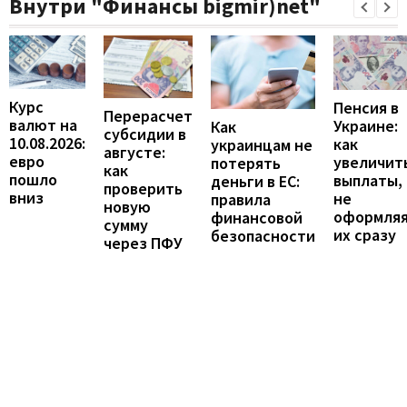
Внутри "Финансы bigmir)net"
Курс
Пенсия в
Перерасчет
валют на
Украине:
Как
субсидии в
10.08.2026:
как
украинцам не
августе:
евро
увеличит
потерять
как
пошло
выплаты,
деньги в ЕС:
проверить
вниз
не
правила
новую
оформля
финансовой
сумму
их сразу
безопасности
через ПФУ