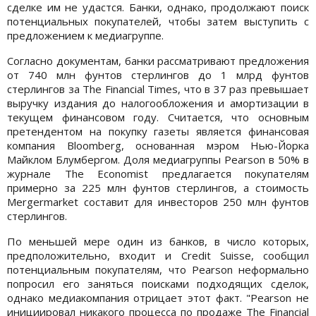
сделке им не удастся. Банки, однако, продолжают поиск
потенциальных покупателей, чтобы затем выступить с
предложением к медиагруппе.
Согласно документам, банки рассматривают предложения
от 740 млн фунтов стерлингов до 1 млрд фунтов
стерлингов за The Financial Times, что в 37 раз превышает
выручку издания до налогообложения и амортизации в
текущем финансовом году. Считается, что основным
претендентом на покупку газеты является финансовая
компания Bloomberg, основанная мэром Нью-Йорка
Майклом Блумбергом. Доля медиагруппы Pearson в 50% в
журнале The Economist предлагается покупателям
примерно за 225 млн фунтов стерлингов, а стоимость
Mergermarket составит для инвесторов 250 млн фунтов
стерлингов.
По меньшей мере один из банков, в число которых,
предположительно, входит и Credit Suisse, сообщил
потенциальным покупателям, что Pearson неформально
попросил его заняться поисками подходящих сделок,
однако медиакомпания отрицает этот факт. "Pearson не
инициировал никакого процесса по продаже The Financial