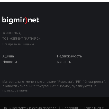
© 2000-2024,
ТОВ «КЕПРЕЙТ ПАРТНЕРС».
Все права защищены.
Афиша
Недвижимость
Новости
Финансы
Материалы, отмеченные знаками "Реклама", "PR", "Спецпроект",
"Новости компаний", "Актуально", "Промо", публикуются на
правах рекламы.
Наши контакты и схема проезда
|
Редакция
|
Связаться с