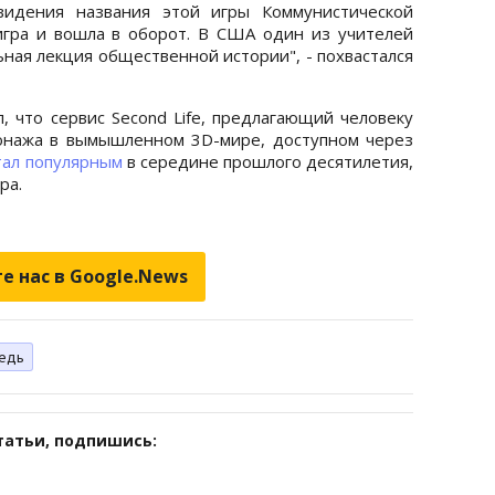
видения названия этой игры Коммунистической
игра и вошла в оборот. В США один из учителей
ьная лекция общественной истории", - похвастался
, что сервис Second Lifе, предлагающий человеку
нажа в вымышленном 3D-мире, доступном через
тал популярным
в середине прошлого десятилетия,
ра.
е нас в Google.News
едь
татьи, подпишись: