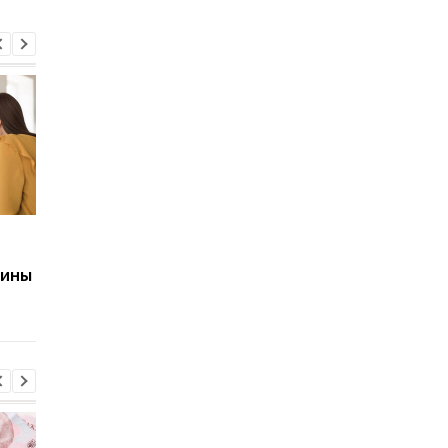
Польша меняет правила
Минцифры представ
выплат 800+: что ждет
законопроекты для
аины
украинских беженцев
контроля азартных 
и реформы
налогообложения