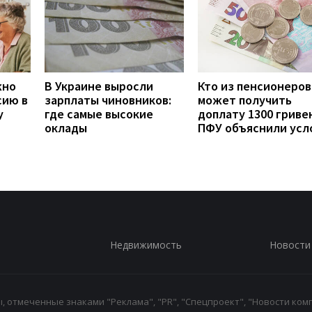
жно
В Украине выросли
Кто из пенсионеров
сию в
зарплаты чиновников:
может получить
у
где самые высокие
доплату 1300 гривен
оклады
ПФУ объяснили усл
Недвижимость
Новости
 отмеченные знаками "Реклама", "PR", "Спецпроект", "Новости комп