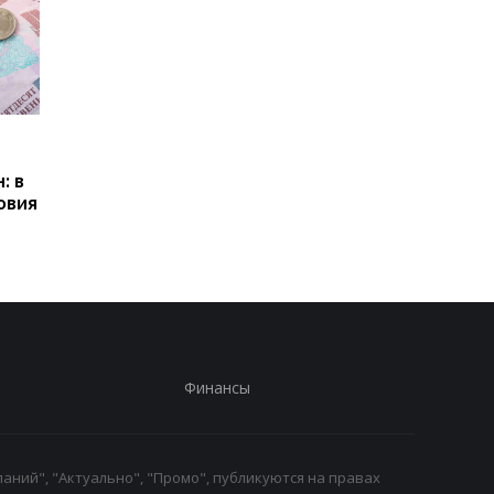
Пенсии для украинцев в
Банки усилили
Польше: кто может
контроль переводов:
: в
получать выплаты
какие операции мог
овия
заблокировать карт
Финансы
аний", "Актуально", "Промо", публикуются на правах