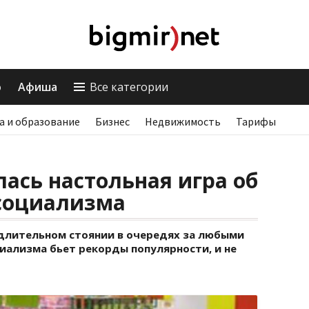
о
Афиша
Все категории
а и образование
Бизнес
Недвижимость
Тарифы
ась настольная игра об
 социализма
 длительном стоянии в очередях за любыми
иализма бьет рекорды популярности, и не