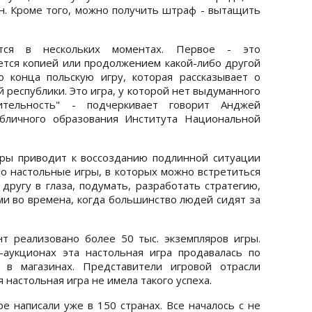
зин. Кроме того, можно получить штраф - вытащить
тся в нескольких моментах. Первое - это
яется копией или продолжением какой-либо другой
 конца польскую игру, которая рассказывает о
 республики. Это игра, у которой нет выдуманного
ительность" - подчеркивает говорит Анджей
убличного образования Института Национальной
гры приводит к воссозданию подлинной ситуации
то настольные игры, в которых можно встретиться
другу в глаза, подумать, разработать стратегию,
ми во времена, когда большинство людей сидят за
т реализовано более 50 тыс. экземпляров игры.
-аукционах эта настольная игра продавалась по
 в магазинах. Представители игровой отрасли
 настольная игра не имела такого успеха.
е написали уже в 150 странах. Все началось с не