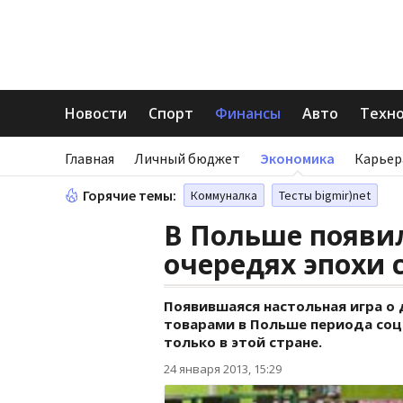
Новости
Спорт
Финансы
Авто
Техн
Главная
Личный бюджет
Экономика
Карьер
Горячие темы:
Коммуналка
Тесты bigmir)net
В Польше появил
очередях эпохи
Появившаяся настольная игра о
товарами в Польше периода соц
только в этой стране.
24 января 2013, 15:29