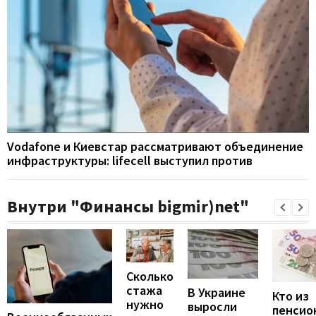
Vodafone и Киевстар рассматривают объединение
инфраструктуры: lifecell выступил против
Внутри "Финансы bigmir)net"
Сколько
стажа
В Украине
Кто из
нужно
выросли
пенсио