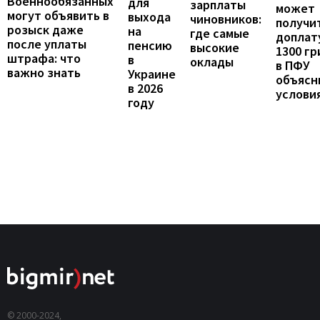
Военнообязанных
для
зарплаты
может
могут объявить в
выхода
чиновников:
получи
розыск даже
на
где самые
доплат
после уплаты
пенсию
высокие
1300 гр
штрафа: что
в
оклады
в ПФУ
важно знать
Украине
объясн
в 2026
услови
году
© 2000-2024,