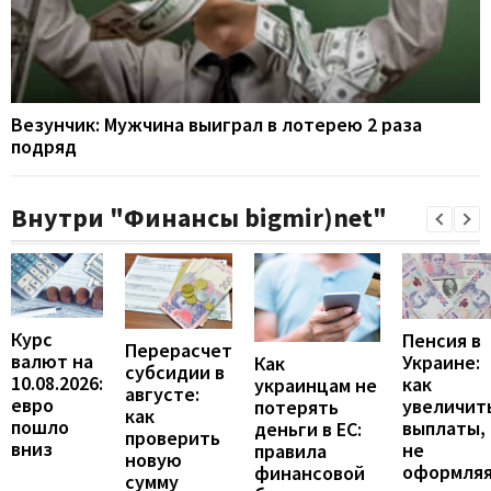
Везунчик: Мужчина выиграл в лотерею 2 раза
подряд
Внутри "Финансы bigmir)net"
Курс
Пенсия в
Перерасчет
валют на
Украине:
Как
субсидии в
10.08.2026:
как
украинцам не
августе:
евро
увеличит
потерять
как
пошло
выплаты,
деньги в ЕС:
проверить
вниз
не
правила
новую
оформля
финансовой
сумму