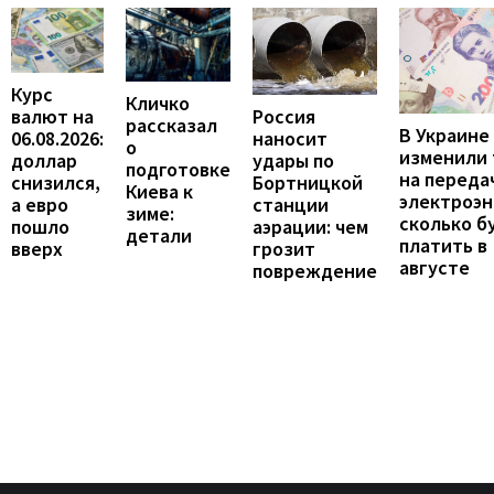
Курс
Кличко
валют на
Россия
рассказал
В Украине
06.08.2026:
наносит
о
изменили
доллар
удары по
подготовке
на переда
снизился,
Бортницкой
Киева к
электроэн
а евро
станции
зиме:
сколько б
пошло
аэрации: чем
детали
платить в
вверх
грозит
августе
повреждение