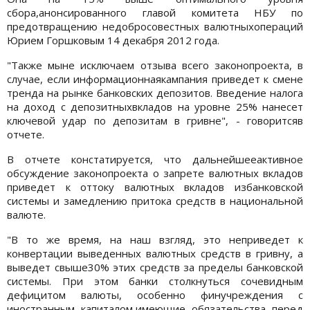
сбора,анонсированного главой комитета НБУ по
предотвращению недобросовестных валютныхопераций
Юрием Горшковым 14 декабря 2012 года.
"Также мыне исключаем отзыва всего законопроекта, в
случае, если информационнаякампания приведет к смене
тренда на рынке банковских депозитов. Введение налога
на доход с депозитныхвкладов на уровне 25% нанесет
ключевой удар по депозитам в гривне", - говоритсяв
отчете.
В отчете констатируется, что дальнейшееактивное
обсуждение законопроекта о запрете валютных вкладов
приведет к оттоку валютных вкладов избанковской
системы и замедлению притока средств в национальной
валюте.
"В то же время, на наш взгляд, это неприведет к
конвертации выведенных валютных средств в гривну, а
выведет свыше30% этих средств за пределы банковской
системы. При этом банки столкнуться сочевидным
дефицитом валюты, особенно финучреждения с
иностранным капиталом,имеющие обязательства перед