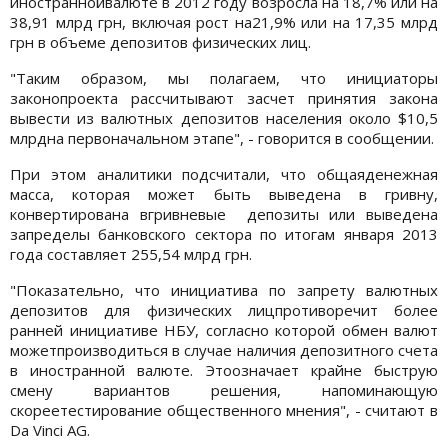
иностраннойвалюте в 2012 году возросла на 18,7% или на
38,91 млрд грн, включая рост на21,9% или на 17,35 млрд
грн в объеме депозитов физических лиц.
"Таким образом, мы полагаем, что инициаторы
законопроекта рассчитывают засчет принятия закона
вывести из валютных депозитов населения около $10,5
млрдна первоначальном этапе", - говорится в сообщении.
При этом аналитики подсчитали, что общаяденежная
масса, которая может быть выведена в гривну,
конвертирована вгривневые депозиты или выведена
запределы банковского сектора по итогам января 2013
года составляет 255,54 млрд грн.
"Показательно, что инициатива по запрету валютных
депозитов для физических лицпротиворечит более
ранней инициативе НБУ, согласно которой обмен валют
можетпроизводиться в случае наличия депозитного счета
в иностранной валюте. Этоозначает крайне быструю
смену вариантов решения, напоминающую
скореетестирование общественного мнения", - считают в
Da Vinci AG.