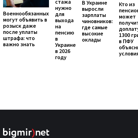
стажа
В Украине
Кто из
нужно
выросли
пенсио
Военнообязанных
для
зарплаты
может
могут объявить в
выхода
чиновников:
получи
розыск даже
на
где самые
доплат
после уплаты
пенсию
высокие
1300 гр
штрафа: что
в
оклады
в ПФУ
важно знать
Украине
объясн
в 2026
услови
году