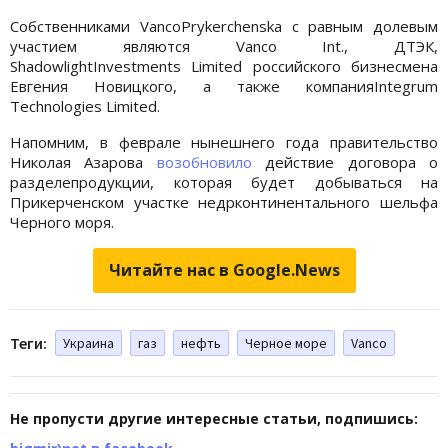
Собственниками VancoPrykerchenska с равным долевым
участием являются Vanco Int., ДТЭК,
ShadowlightInvestments Limited российского бизнесмена
Евгения Новицкого, а также компанияIntegrum
Technologies Limited.
Напомним, в феврале нынешнего года правительство
Николая Азарова
возобновило
действие договора о
разделепродукции, которая будет добываться на
Прикерченском участке недрконтинентального шельфа
Черного моря.
Читайте нас в Google.News
Теги:
Украина
газ
нефть
Черное море
Vanco
Не пропусти другие интересные статьи, подпишись: