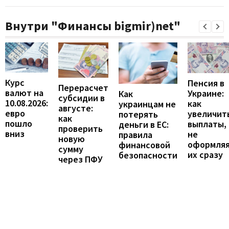
Внутри "Финансы bigmir)net"
Курс
Пенсия в
Перерасчет
валют на
Украине:
Как
субсидии в
10.08.2026:
как
украинцам не
августе:
евро
увеличит
потерять
как
пошло
выплаты,
деньги в ЕС:
проверить
вниз
не
правила
новую
оформля
финансовой
сумму
их сразу
безопасности
через ПФУ