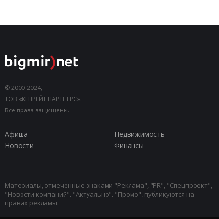
© 2000-2024,
ТОВ «КЕПРЕЙТ ПАРТНЕРС».
Все права защищены.
Афиша
Недвижимость
Новости
Финансы
Материалы, отмеченные знаками "Реклама", "PR", "Спецпроект",
"Новости компаний", "Актуально", "Промо", публикуются на
правах рекламы.