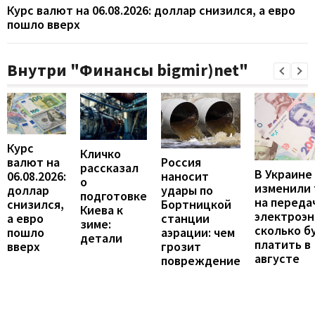
Курс валют на 06.08.2026: доллар снизился, а евро
пошло вверх
Внутри "Финансы bigmir)net"
Курс
Кличко
валют на
Россия
рассказал
В Украине
06.08.2026:
наносит
о
изменили
доллар
удары по
подготовке
на переда
снизился,
Бортницкой
Киева к
электроэн
а евро
станции
зиме:
сколько б
пошло
аэрации: чем
детали
платить в
вверх
грозит
августе
повреждение