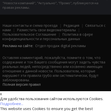
"Новости компаний", "Актуально", "Промо", публикуются на
правах рекламы.
Наши контакты и схема проезда
|
Редакция
|
Связаться с
нами
|
Разместить свои видеоматериалы
|
Пользовательское Соглашение
|
Политика в сфере
конфиденциальности и персональных данных
Реклама на сайте:
Отдел продаж digital рекламы
Оставляя комментарий, пожалуйста, помните о том, что
содержание и тон Вашего сообщения могут задеть чувства
реальных людей, непосредственно или косвенно имеющих
отношение к данной новости. Пользователи, которые
нарушают эти правила грубо или систематически, будут
заблокированы.
Полная версия правил
x
Для удобства пользования сайтом используются Cookies.
Подробнее...
This website uses Cookies to ensure you get the best