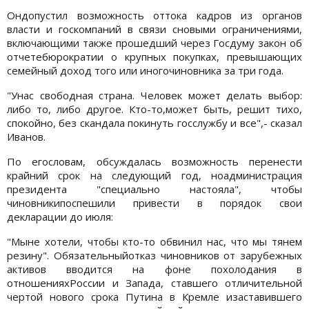
Ондопустил возможность оттока кадров из органов
власти и госкомпаний в связи сновыми ограничениями,
включающими также прошедший через Госдуму закон об
отчетебюрократии о крупных покупках, превышающих
семейный доход того или иногочиновника за три года.
"Унас свободная страна. Человек может делать выбор:
либо то, либо другое. Кто-то,может быть, решит тихо,
спокойно, без скандала покинуть госслужбу и все",- сказал
Иванов.
По егословам, обсуждалась возможность перенести
крайний срок на следующий год, ноадминистрация
президента "специально настояла", чтобы
чиновникипоспешили привести в порядок свои
декларации до июля:
"Мыне хотели, чтобы кто-то обвинил нас, что мы тянем
резину". Обязательныйотказ чиновников от зарубежных
активов вводится на фоне похолодания в
отношенияхРоссии и Запада, ставшего отличительной
чертой нового срока Путина в Кремле изаставившего