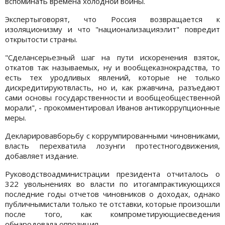
вспоминать времена холодной войны.
Экспертыговорят, что Россия возвращается к
изоляционизму и что "национализацияэлит" повредит
открытости страны.
"Сделансерьезный шаг на пути искоренения взяток,
откатов так называемых, ну и вообщеказнокрадства, то
есть тех уродливых явлений, которые не только
дискредитируютвласть, но и, как ржавчина, разъедают
сами основы государственности и вообщеобщественной
морали", - прокомментировал Иванов антикоррупционные
меры.
Декларировавборьбу с коррумпированными чиновниками,
власть перехватила лозунги протестногодвижения,
добавляет издание.
Руководствоадминистрации президента отчиталось о
322 увольнениях во власти по итогампрактикующихся
последние годы отчетов чиновников о доходах, однако
публичнымистали только те отставки, которые произошли
после того, как компрометирующиесведения
обнародовала оппозиция.