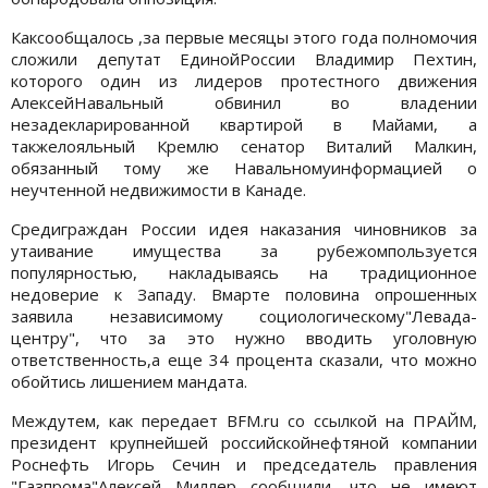
Каксообщалось ,за первые месяцы этого года полномочия
сложили депутат ЕдинойРоссии Владимир Пехтин,
которого один из лидеров протестного движения
АлексейНавальный обвинил во владении
незадекларированной квартирой в Майaми, а
такжелояльный Кремлю сенатор Виталий Малкин,
обязанный тому же Навальномуинформацией о
неучтенной недвижимости в Канаде.
Средиграждан России идея наказания чиновников за
утаивание имущества за рубежомпользуется
популярностью, накладываясь на традиционное
недоверие к Западу. Вмарте половина опрошенных
заявила независимому социологическому"Левада-
центру", что за это нужно вводить уголовную
ответственность,а еще 34 процента сказали, что можно
обойтись лишением мандата.
Междутем, как передает BFM.ru со ссылкой на ПРАЙМ,
президент крупнейшей российскойнефтяной компании
Роснефть Игорь Сечин и председатель правления
"Газпрома"Алексей Миллер сообщили, что не имеют