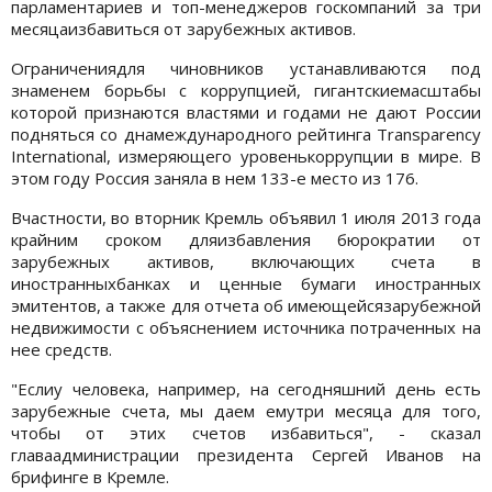
парламентариев и топ-менеджеров госкомпаний за три
месяцаизбавиться от зарубежных активов.
Ограничениядля чиновников устанавливаются под
знаменем борьбы с коррупцией, гигантскиемасштабы
которой признаются властями и годами не дают России
подняться со днамеждународного рейтинга Transparency
International, измеряющего уровенькоррупции в мире. В
этом году Россия заняла в нем 133-е место из 176.
Вчастности, во вторник Кремль объявил 1 июля 2013 года
крайним сроком дляизбавления бюрократии от
зарубежных активов, включающих счета в
иностранныхбанках и ценные бумаги иностранных
эмитентов, а также для отчета об имеющейсязарубежной
недвижимости с объяснением источника потраченных на
нее средств.
"Еслиу человека, например, на сегодняшний день есть
зарубежные счета, мы даем емутри месяца для того,
чтобы от этих счетов избавиться", - сказал
главаадминистрации президента Сергей Иванов на
брифинге в Кремле.