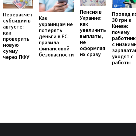
Пенсия в
Проезд п
Перерасчет
Украине:
Как
30 грн в
субсидии в
как
украинцам не
Киеве:
августе:
увеличить
потерять
почему
как
выплаты,
деньги в ЕС:
работник
проверить
не
правила
с низким
новую
оформляя
финансовой
зарплата
сумму
их сразу
безопасности
уходят с
через ПФУ
работы