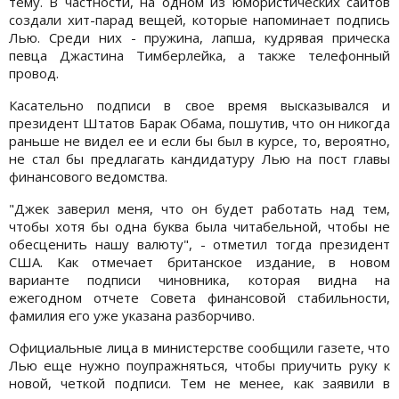
тему. В частности, на одном из юмористических сайтов
создали хит-парад вещей, которые напоминает подпись
Лью. Среди них - пружина, лапша, кудрявая прическа
певца Джастина Тимберлейка, а также телефонный
провод.
Касательно подписи в свое время высказывался и
президент Штатов Барак Обама, пошутив, что он никогда
раньше не видел ее и если бы был в курсе, то, вероятно,
не стал бы предлагать кандидатуру Лью на пост главы
финансового ведомства.
"Джек заверил меня, что он будет работать над тем,
чтобы хотя бы одна буква была читабельной, чтобы не
обесценить нашу валюту", - отметил тогда президент
США. Как отмечает британское издание, в новом
варианте подписи чиновника, которая видна на
ежегодном отчете Совета финансовой стабильности,
фамилия его уже указана разборчиво.
Официальные лица в министерстве сообщили газете, что
Лью еще нужно поупражняться, чтобы приучить руку к
новой, четкой подписи. Тем не менее, как заявили в