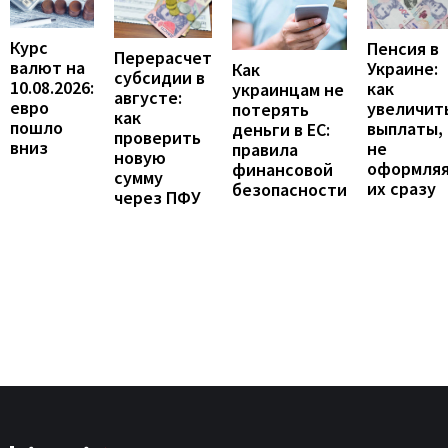
Курс
Пенсия в
Перерасчет
валют на
Украине:
Как
субсидии в
10.08.2026:
как
украинцам не
августе:
евро
увеличит
потерять
как
пошло
выплаты,
деньги в ЕС:
проверить
вниз
не
правила
новую
оформля
финансовой
сумму
их сразу
безопасности
через ПФУ