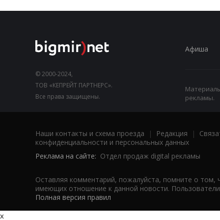
Афиша
© 2000-2024,
ТОВ «КЕПРЕЙТ ПАРТНЕРС».
Материалы,
Все права защищены.
рекламы.
Наши контакты и схема проезда
|
Редакция
|
Связа
конфиденциальности и персональных данных
Реклама на сайте:
Отдел продаж digital рекламы
Оставляя комментарий, пожалуйста, помните о том, 
имеющих отношение к данной новости. Пользователи,
Полная версия правил
x