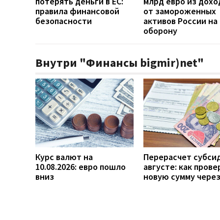
потерять деньги в ЕС:
млрд евро из дохо
правила финансовой
от замороженных
безопасности
активов России на
оборону
Внутри "Финансы bigmir)net"
Курс валют на
Перерасчет субси
10.08.2026: евро пошло
августе: как прове
вниз
новую сумму чере