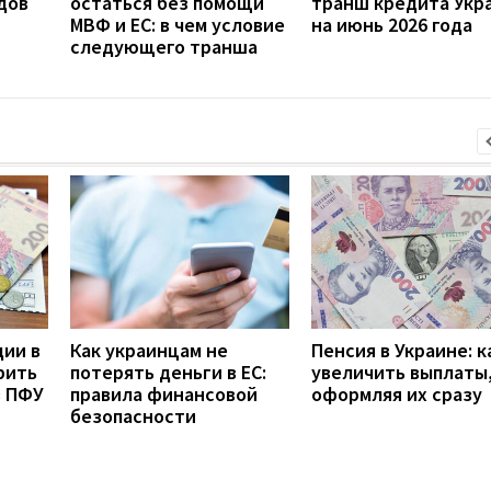
дов
остаться без помощи
транш кредита Укр
МВФ и ЕС: в чем условие
на июнь 2026 года
следующего транша
дии в
Как украинцам не
Пенсия в Украине: к
рить
потерять деньги в ЕС:
увеличить выплаты,
з ПФУ
правила финансовой
оформляя их сразу
безопасности