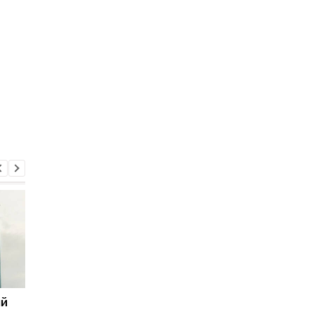
ый
Кредит на €90 млрд: ЕС
Мерц исключил