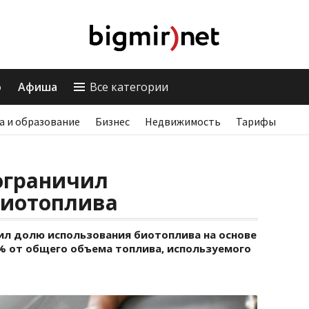
о
Афиша
Все категории
а и образование
Бизнес
Недвижимость
Тарифы
ограничил
биотоплива
ил долю использования биотоплива на основе
% от общего объема топлива, используемого