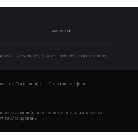
Финансы
аний", "Актуально", "Промо", публикуются на правах
льское Соглашение
|
Политика в сфере
реальных людей, непосредственно или косвенно
ут заблокированы.