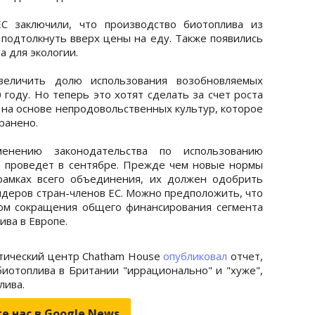
С заключили, что производство биотоплива из
подтолкнуть вверх цены на еду. Также появились
а для экологии.
еличить долю использования возобновляемых
 году. Но теперь это хотят сделать за счет роста
 на основе непродовольственных культур, которое
транено.
енению законодательства по использованию
т проведет в сентябре. Прежде чем новые нормы
рамках всего объединения, их должен одобрить
идеров стран-членов ЕС. Можно предположить, что
ром сокращения общего финансирования сегмента
ива в Европе.
тический центр Chatham House
опубликовал
отчет,
биотоплива в Британии "иррационально" и "хуже",
лива.
е нас в Google.News