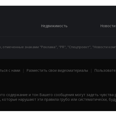
Недвижимость
Новости
 отмеченные знаками "Реклама", "PR", "Спецпроект", "Новости комп
ться с нами
|
Разместить свои видеоматериалы
|
Пользовате
что содержание и тон Вашего сообщения могут задеть чувства 
 которые нарушают эти правила грубо или систематически, буд