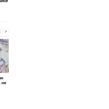
аине
ужесточает
вступление Украины
требования к Украине
ЕС в 2027–2028 годах
для получения выплат
ак
Проезд по 30 грн в
Выплата 3100 грн ко
 не
Киеве: почему
Дню Независимости
работники с низкими
кому нужно подать
зарплатами уходят с
заявление в ПФУ
работы