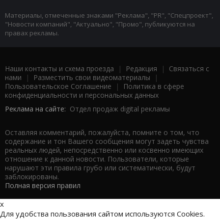
Материалы, отмеченные знаками "Реклама", "PR", "Спецпроект",
"Новости компаний", "Актуально", "Промо", публикуются на
правах рекламы.
Наши контакты и схема проезда
|
Редакция
|
Связаться с
нами
|
Разместить свои видеоматериалы
|
Пользовательское Соглашение
|
Политика в сфере
конфиденциальности и персональных данных
Реклама на сайте:
Отдел продаж digital рекламы
Оставляя комментарий, пожалуйста, помните о том, что
содержание и тон Вашего сообщения могут задеть чувства
реальных людей, непосредственно или косвенно имеющих
отношение к данной новости. Пользователи, которые
нарушают эти правила грубо или систематически, будут
заблокированы.
Полная версия правил
x
Для удобства пользования сайтом используются Cookies.