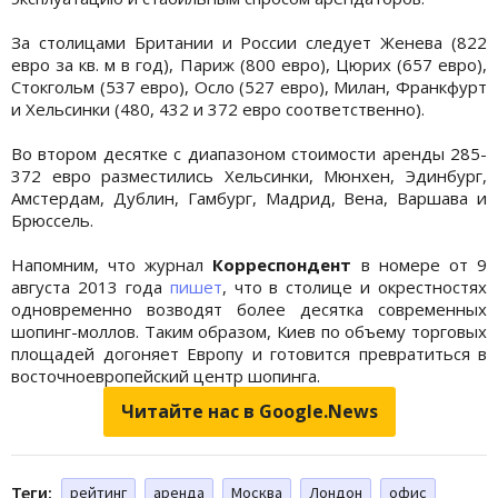
За столицами Британии и России следует Женева (822
евро за кв. м в год), Париж (800 евро), Цюрих (657 евро),
Стокгольм (537 евро), Осло (527 евро), Милан, Франкфурт
и Хельсинки (480, 432 и 372 евро соответственно).
Во втором десятке с диапазоном стоимости аренды 285-
372 евро разместились Хельсинки, Мюнхен, Эдинбург,
Амстердам, Дублин, Гамбург, Мадрид, Вена, Варшава и
Брюссель.
Напомним, что журнал
Корреспондент
в номере от 9
августа 2013 года
пишет
, что в столице и окрестностях
одновременно возводят более десятка современных
шопинг-моллов. Таким образом, Киев по объему торговых
площадей догоняет Европу и готовится превратиться в
восточноевропейский центр шопинга.
Читайте нас в Google.News
Теги:
рейтинг
аренда
Москва
Лондон
офис