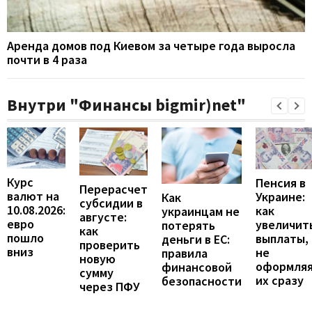
Аренда домов под Киевом за четыре года выросла
почти в 4 раза
Внутри "Финансы bigmir)net"
Курс
Пенсия в
Перерасчет
валют на
Украине:
Как
субсидии в
10.08.2026:
как
украинцам не
августе:
евро
увеличит
потерять
как
пошло
выплаты,
деньги в ЕС:
проверить
вниз
не
правила
новую
оформля
финансовой
сумму
их сразу
безопасности
через ПФУ