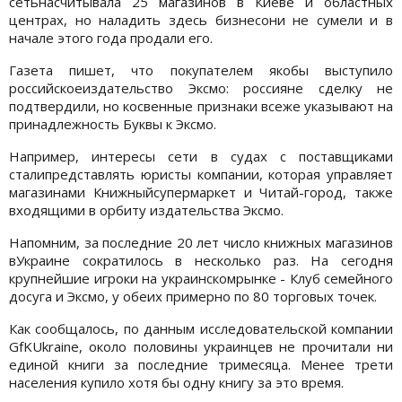
сетьнасчитывала 25 магазинов в Киеве и областных
центрах, но наладить здесь бизнесони не сумели и в
начале этого года продали его.
Газета пишет, что покупателем якобы выступило
российскоеиздательство Эксмо: россияне сделку не
подтвердили, но косвенные признаки всеже указывают на
принадлежность Буквы к Эксмо.
Например, интересы сети в судах с поставщиками
сталипредставлять юристы компании, которая управляет
магазинами Книжныйсупермаркет и Читай-город, также
входящими в орбиту издательства Эксмо.
Напомним, за последние 20 лет число книжных магазинов
вУкраине сократилось в несколько раз. На сегодня
крупнейшие игроки на украинскомрынке - Клуб семейного
досуга и Эксмо, у обеих примерно по 80 торговых точек.
Как сообщалось, по данным исследовательской компании
GfKUkraine, около половины украинцев не прочитали ни
единой книги за последние тримесяца. Менее трети
населения купило хотя бы одну книгу за это время.