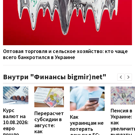
Оптовая торговля и сельское хозяйство: кто чаще
всего банкротился в Украине
Внутри "Финансы bigmir)net"
Курс
Пенсия в
Перерасчет
валют на
Украине:
Как
субсидии в
10.08.2026:
как
украинцам не
августе:
евро
увеличит
потерять
как
пошло
выплаты,
деньги в ЕС: