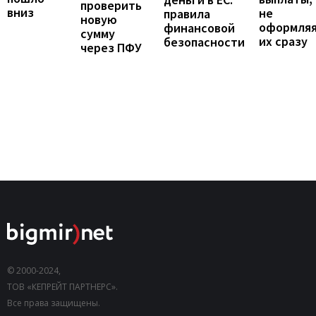
проверить
вниз
не
правила
новую
оформля
финансовой
сумму
их сразу
безопасности
через ПФУ
© 2000-2024,
ТОВ «КЕПРЕЙТ ПАРТНЕРС».
Все права защищены.