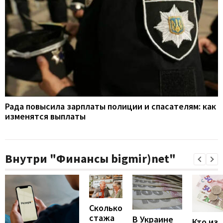
Рада повысила зарплаты полиции и спасателям: как
изменятся выплаты
Внутри "Финансы bigmir)net"
Сколько
стажа
В Украине
Кто из