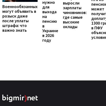
нужно
выросли
пенсио
Военнообязанных
для
зарплаты
может
могут объявить в
выхода
чиновников:
получи
розыск даже
на
где самые
доплат
после уплаты
пенсию
высокие
1300 гр
штрафа: что
в
оклады
в ПФУ
важно знать
Украине
объясн
в 2026
услови
году