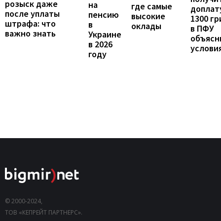
розыск даже
на
где самые
доплат
после уплаты
пенсию
высокие
1300 гр
штрафа: что
в
оклады
в ПФУ
важно знать
Украине
объясн
в 2026
услови
году
© 2000-2024,
ТОВ «КЕПРЕЙТ ПАРТНЕРС».