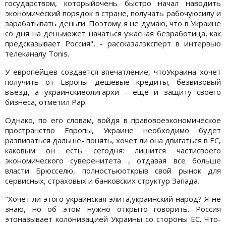
государством, которыйочень быстро начал наводить
экономический порядок в стране, получать рабочуюсилу и
зарабатывать деньги. Поэтому я не думаю, что в Украине
со дня на деньможет начаться ужасная безработица, как
предсказывает Россия", - рассказалэксперт в интервью
телеканалу Tonis.
У европейцев создается впечатление, чтоУкраина хочет
получить от Европы дешевые кредиты, безвизовый
въезд, а украинскиеолигархи - еще и защиту своего
бизнеса, отметил Рар.
Однако, по его словам, войдя в правовоеэкономическое
пространство Европы, Украине необходимо будет
развиваться дальше- понять, хочет ли она двигаться в ЕС,
каковым он есть сегодня: лишится частисвоего
экономического суверенитета , отдавая все больше
власти Брюсселю, полностьюоткрыв свой рынок для
сервисных, страховых и банковских структур Запада.
"Хочет ли этого украинская элита,украинский народ? Я не
знаю, но об этом нужно открыто говорить. Россия
этоназывает колонизацией Украины со стороны ЕС. Что-