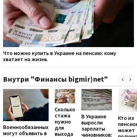
Что можно купить в Украине на пенсию: кому
хватает на жизнь
Внутри "Финансы bigmir)net"
Сколько
стажа
В Украине
Кто из
нужно
выросли
пенсио
Военнообязанных
для
зарплаты
может
могут объявить в
выхода
чиновников:
получи