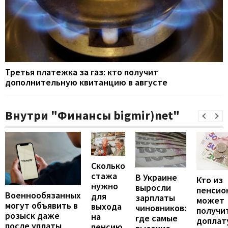
Третья платежка за газ: кто получит
дополнительную квитанцию в августе
Внутри "Финансы bigmir)net"
Сколько
стажа
В Украине
Кто из
нужно
выросли
пенсио
Военнообязанных
для
зарплаты
может
могут объявить в
выхода
чиновников:
получи
розыск даже
на
где самые
доплат
после уплаты
пенсию