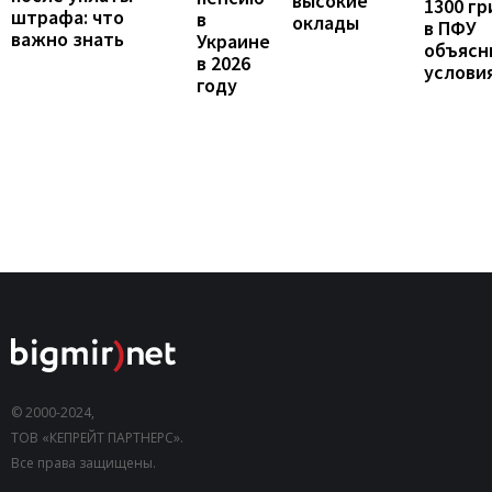
высокие
1300 гр
штрафа: что
в
оклады
в ПФУ
важно знать
Украине
объясн
в 2026
услови
году
© 2000-2024,
ТОВ «КЕПРЕЙТ ПАРТНЕРС».
Все права защищены.