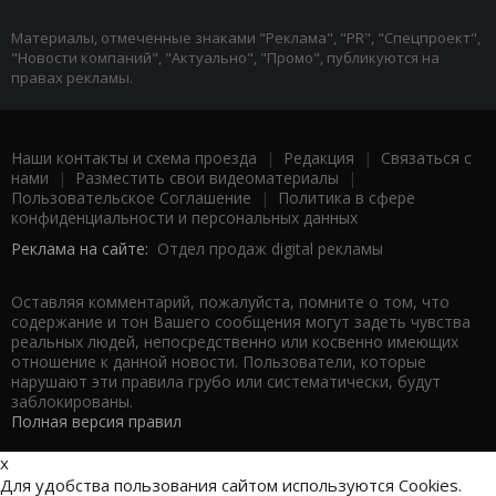
Материалы, отмеченные знаками "Реклама", "PR", "Спецпроект",
"Новости компаний", "Актуально", "Промо", публикуются на
правах рекламы.
Наши контакты и схема проезда
|
Редакция
|
Связаться с
нами
|
Разместить свои видеоматериалы
|
Пользовательское Соглашение
|
Политика в сфере
конфиденциальности и персональных данных
Реклама на сайте:
Отдел продаж digital рекламы
Оставляя комментарий, пожалуйста, помните о том, что
содержание и тон Вашего сообщения могут задеть чувства
реальных людей, непосредственно или косвенно имеющих
отношение к данной новости. Пользователи, которые
нарушают эти правила грубо или систематически, будут
заблокированы.
Полная версия правил
x
Для удобства пользования сайтом используются Cookies.