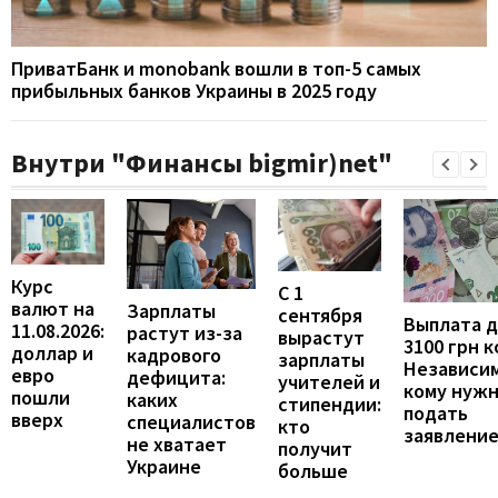
ПриватБанк и monobank вошли в топ-5 самых
прибыльных банков Украины в 2025 году
Внутри "Финансы bigmir)net"
Курс
С 1
валют на
Зарплаты
сентября
Выплата 
11.08.2026:
растут из-за
вырастут
3100 грн 
доллар и
кадрового
зарплаты
Независим
евро
дефицита:
учителей и
кому нуж
пошли
каких
стипендии:
подать
вверх
специалистов
кто
заявлени
не хватает
получит
Украине
больше