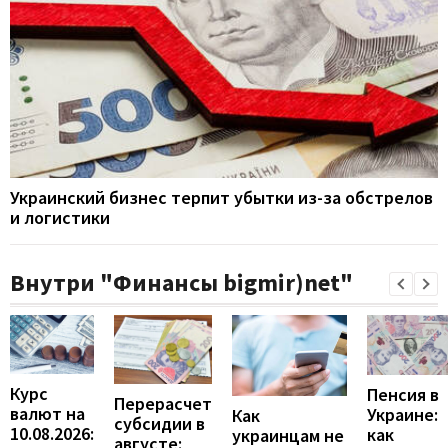
Украинский бизнес терпит убытки из-за обстрелов
и логистики
Внутри "Финансы bigmir)net"
Курс
Пенсия в
Перерасчет
валют на
Украине:
Как
субсидии в
10.08.2026:
как
украинцам не
августе: