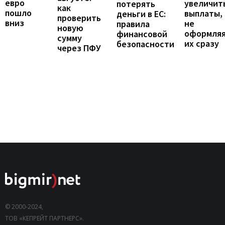
евро
увеличит
потерять
как
пошло
выплаты,
деньги в ЕС:
проверить
вниз
не
правила
новую
оформля
финансовой
сумму
их сразу
безопасности
через ПФУ
© 2000-2024,
ТОВ «КЕПРЕЙТ ПАРТНЕРС».