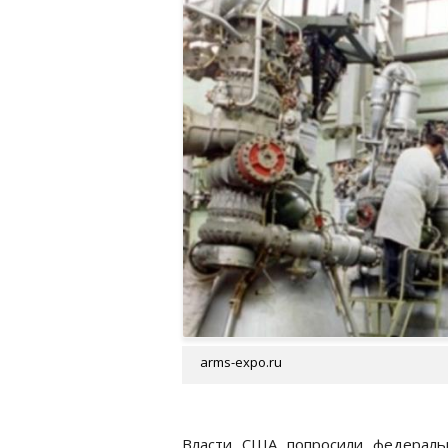
arms-expo.ru
Власти США попросили федераль