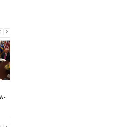
Новая почта изменила
В США озвучили про
правила доставки в
о сроках окончания
А -
США: что теперь нужно
войны в Украине
знать