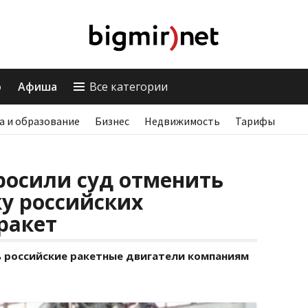
о
Афиша
Все категории
а и образование
Бизнес
Недвижимость
Тарифы
росили суд отменить
ку российских
ракет
ь российские ракетные двигатели компаниям