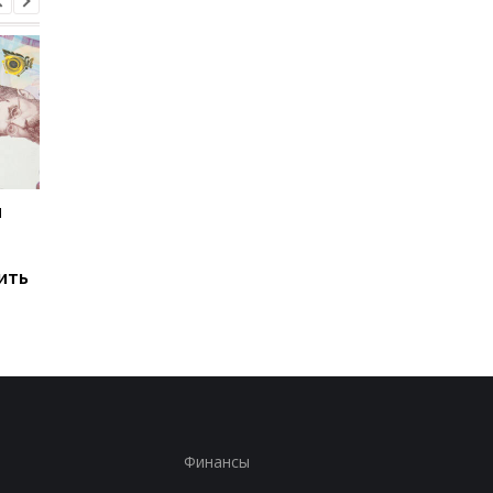
и
Мировые запасы
Остановка морского
топлива почти
коридора может
исчерпаны: эксперт
привести к снижени
ить
предупредил о рисках
производства
для Украины
железной руды
Финансы