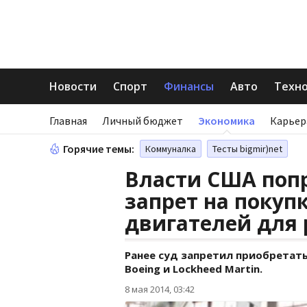
Новости
Спорт
Финансы
Авто
Техн
Главная
Личный бюджет
Экономика
Карьер
Горячие темы:
Коммуналка
Тесты bigmir)net
Власти США поп
запрет на покуп
двигателей для 
Ранее суд запретил приобретат
Boeing и Lockheed Martin.
8 мая 2014, 03:42