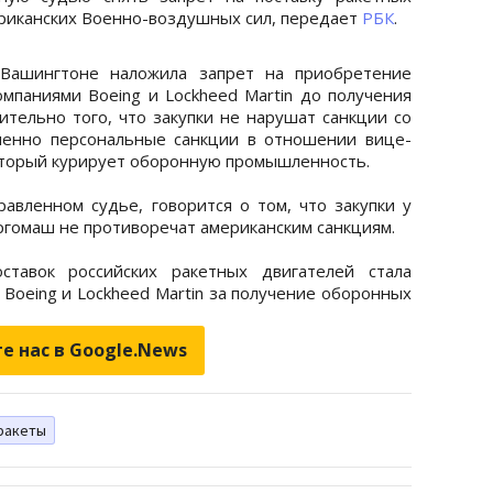
ериканских Военно-воздушных сил, передает
РБК
.
Вашингтоне наложила запрет на приобретение
омпаниями Boeing и Lockheed Martin до получения
ительно того, что закупки не нарушат санкции со
менно персональные санкции в отношении вице-
оторый курирует оборонную промышленность.
равленном судье, говорится о том, что закупки у
гомаш не противоречат американским санкциям.
ставок российских ракетных двигателей стала
 Boeing и Lockheed Martin за получение оборонных
е нас в Google.News
ракеты