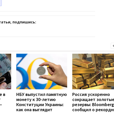
татьи, подпишись:
е в
НБУ выпустил памятную
Россия ускоренно
т
монету к 30-летию
сокращает золоты
—
Конституции Украины:
резервы: Bloomberg
как она выглядит
сообщил о рекордн