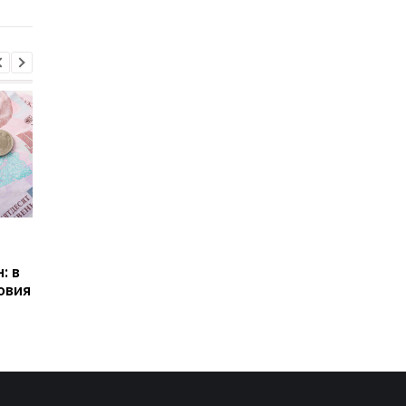
Пенсии для украинцев в
Банки усилили
Польше: кто может
контроль переводов:
: в
получать выплаты
какие операции мог
овия
заблокировать карт