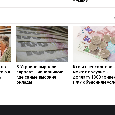
темпах
жно
В Украине выросли
Кто из пенсионеров
сию в
зарплаты чиновников:
может получить
у
где самые высокие
доплату 1300 гривен
оклады
ПФУ объяснили усл