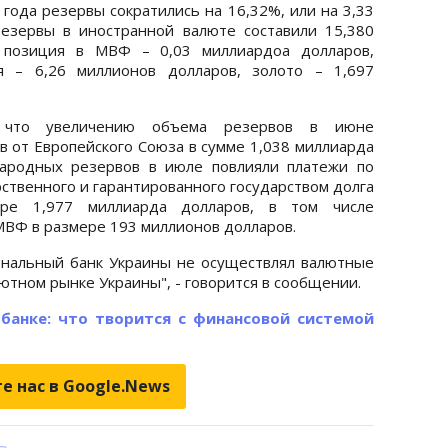
года резервы сократились на 16,32%, или на 3,33
езервы в иностранной валюте составили 15,380
я позиция в МВФ – 0,03 миллиардоа долларов,
я – 6,26 миллионов долларов, золото – 1,697
 что увеличению объема резервов в июне
в от Европейского Союза в сумме 1,038 миллиарда
ародных резервов в июле повлияли платежи по
ственного и гарантированного государством долга
ре 1,977 миллиарда долларов, в том числе
МВФ в размере 193 миллионов долларов.
ональный банк Украины не осуществлял валютные
тном рынке Украины", - говорится в сообщении.
 банке: что творится с финансовой системой
е нас в Google.News