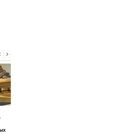
НБУ выпустил новую
Почему растут цены 
е
серебряную монету
Украине: в НБУ назв
номиналом 10 гривен:
главные причины
ых
кому она посвящена
инфляции