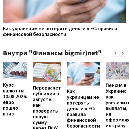
Как украинцам не потерять деньги в ЕС: правила
финансовой безопасности
Внутри "Финансы bigmir)net"
Курс
Пенсия в
Перерасчет
валют на
Украине:
Как
субсидии в
10.08.2026:
как
украинцам не
августе:
евро
увеличит
потерять
как
пошло
выплаты,
деньги в ЕС:
проверить
вниз
не
правила
новую
оформля
финансовой
сумму
их сразу
безопасности
через ПФУ