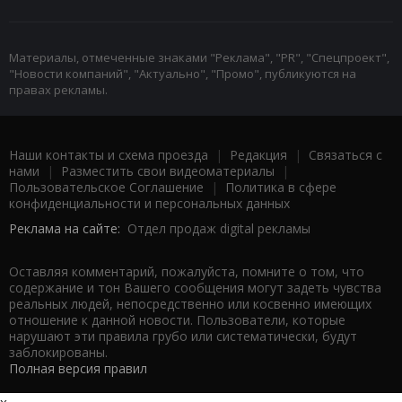
Материалы, отмеченные знаками "Реклама", "PR", "Спецпроект",
"Новости компаний", "Актуально", "Промо", публикуются на
правах рекламы.
Наши контакты и схема проезда
|
Редакция
|
Связаться с
нами
|
Разместить свои видеоматериалы
|
Пользовательское Соглашение
|
Политика в сфере
конфиденциальности и персональных данных
Реклама на сайте:
Отдел продаж digital рекламы
Оставляя комментарий, пожалуйста, помните о том, что
содержание и тон Вашего сообщения могут задеть чувства
реальных людей, непосредственно или косвенно имеющих
отношение к данной новости. Пользователи, которые
нарушают эти правила грубо или систематически, будут
заблокированы.
Полная версия правил