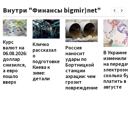
Внутри "Финансы bigmir)net"
Курс
Кличко
валют на
Россия
рассказал
В Украине
06.08.2026:
наносит
о
изменили
доллар
удары по
подготовке
на переда
снизился,
Бортницкой
Киева к
электроэн
а евро
станции
зиме:
сколько б
пошло
аэрации: чем
детали
платить в
вверх
грозит
августе
повреждение