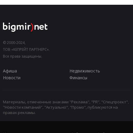
© 2000-2024,
ТОВ «КЕПРЕЙТ ПАРТНЕРС».
Все права защищены.
Афиша
Недвижимость
Новости
Финансы
Материалы, отмеченные знаками "Реклама", "PR", "Спецпроект",
"Новости компаний", "Актуально", "Промо", публикуются на
правах рекламы.