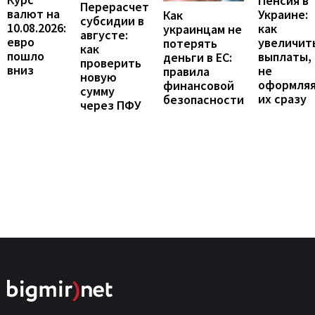
Пенсия в
Перерасчет
валют на
Украине:
Как
субсидии в
10.08.2026:
как
украинцам не
августе:
евро
увеличит
потерять
как
пошло
выплаты,
деньги в ЕС:
проверить
вниз
не
правила
новую
оформля
финансовой
сумму
их сразу
безопасности
через ПФУ