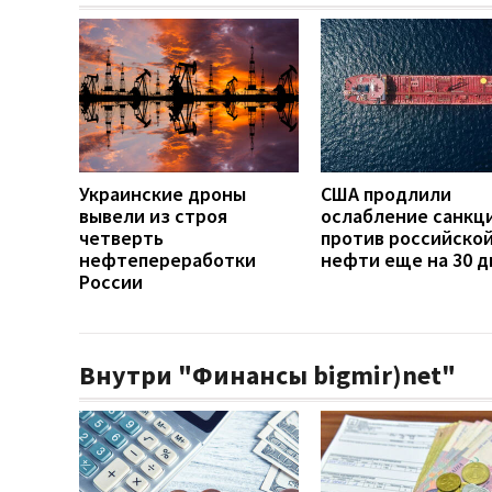
Украинские дроны
США продлили
вывели из строя
ослабление санкц
четверть
против российско
нефтепереработки
нефти еще на 30 д
России
Внутри "Финансы bigmir)net"