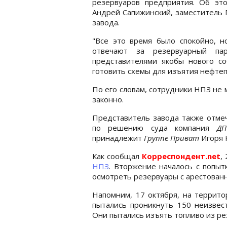
резервуаров предприятия. Об э
Андрей Сапижинский, заместитель 
завода.
"Все это время было спокойно, н
отвечают за резервуарный па
представителями якобы нового со
готовить схемы для изъятия нефтепр
По его словам, сотрудники НПЗ не м
законно.
Представитель завода также отмеч
по решению суда компания
ДП
принадлежит
Группе Приват
Игоря 
Как сообщал
Корреспондент.net
,
НПЗ
. Вторжение началось с попы
осмотреть резервуары с арестован
Напомним, 17 октября, на террит
пытались проникнуть 150 неизвес
Они пытались изъять топливо из р