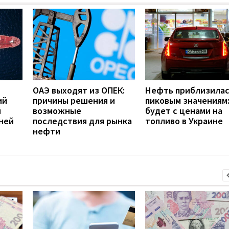
ОАЭ выходят из ОПЕК:
Нефть приблизилас
ий
причины решения и
пиковым значениям:
й
возможные
будет с ценами на
ней
последствия для рынка
топливо в Украине
нефти