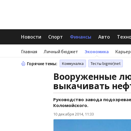
Новости
Спорт
Финансы
Авто
Техн
Главная
Личный бюджет
Экономика
Карьер
Горячие темы:
Коммуналка
Тесты bigmir)net
Вооруженные лю
выкачивать нефт
Руководство завода подозревае
Коломойского.
10 декабря 2014, 11:33