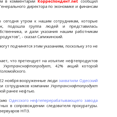
том в комментарии
Корреспондент.net
сообщил
Генерального директора по экономике и финансам
о сегодня утром к нашим сотрудникам, которые
рк, подошла группа людей и представилась
бственника, и дали указания нашим работникам
одуктов", - сказал Сапижинский.
огут подчинятся этим указаниям, поскольку это не
ает, что претендует на изъятие нефтепродуктов
 Укртранснафтопродукт
, 42% акций которой
Коломойского.
 22 ноября вооруженные люди
захватили Одесский
тки сотрудников компании
Укртранснафтопродукт
ной ранее нефтью.
орию
Одесского нефтеперерабатывающего завода
тных в сопровождении следователя прокуратуры.
езервуаров НПЗ.