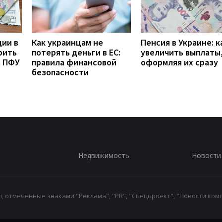
дии в
Как украинцам не
Пенсия в Украине: к
рить
потерять деньги в ЕС:
увеличить выплаты,
з ПФУ
правила финансовой
оформляя их сразу
безопасности
Недвижимость
Новости
 отмеченные знаками "Реклама", "PR", "Спецпроект", "Новости комп