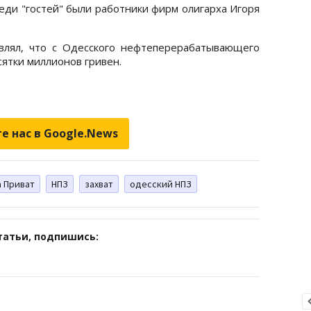
еди "гостей" были работники фирм олигарха Игоря
влял, что с Одесского нефтеперерабатывающего
ятки миллионов гривен.
е нас в Google.News
а Приват
НПЗ
захват
одесский НПЗ
татьи, подпишись: