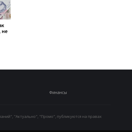
ак
Проезд по 30 грн в
Выплата 3100 грн ко
 не
Киеве: почему
Дню Независимости
работники с низкими
кому нужно подать
зарплатами уходят с
заявление в ПФУ
работы
Финансы
аний", "Актуально", "Промо", публикуются на правах