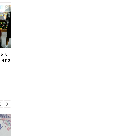
ь к
Нефть Urals дорожает
США возобновили
 что
до рекордных уровней:
санкции против
как конфликт на
российской нефти
Ближнем Востоке
после окончания
повлиял на доходы
отсрочки
России