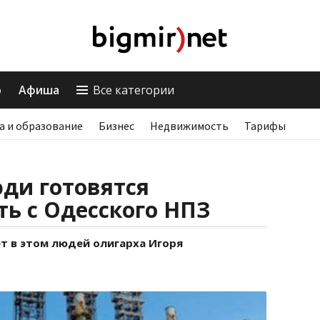
о
Афиша
Все категории
а и образование
Бизнес
Недвижимость
Тарифы
ди готовятся
ь с Одесского НПЗ
т в этом людей олигарха Игоря