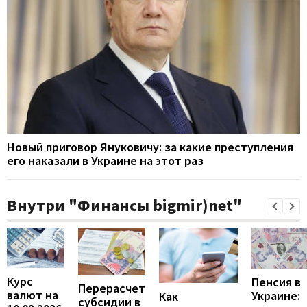
Новый приговор Януковичу: за какие преступления
его наказали в Украине на этот раз
Внутри "Финансы bigmir)net"
Курс
Пенсия в
Перерасчет
валют на
Украине:
Как
субсидии в