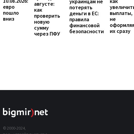
10.08.2026:
как
украинцам не
августе:
евро
увеличит
потерять
как
пошло
выплаты,
деньги в ЕС:
проверить
вниз
не
правила
новую
оформля
финансовой
сумму
их сразу
безопасности
через ПФУ
© 2000-2024,