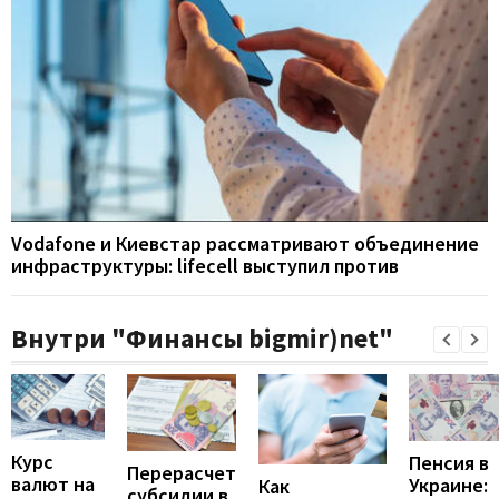
Vodafone и Киевстар рассматривают объединение
инфраструктуры: lifecell выступил против
Внутри "Финансы bigmir)net"
Курс
Пенсия в
Перерасчет
валют на
Украине:
Как
субсидии в