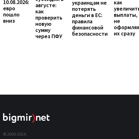
10.08.2026:
как
украинцам не
августе:
евро
увеличит
потерять
как
пошло
выплаты,
деньги в ЕС:
проверить
вниз
не
правила
новую
оформля
финансовой
сумму
их сразу
безопасности
через ПФУ
© 2000-2024,