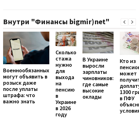
Внутри "Финансы bigmir)net"
Сколько
стажа
В Украине
Кто из
нужно
выросли
пенсио
Военнообязанных
для
зарплаты
может
могут объявить в
выхода
чиновников:
получи
розыск даже
на
где самые
доплат
после уплаты
пенсию
высокие
1300 гр
штрафа: что
в
оклады
в ПФУ
важно знать
Украине
объясн
в 2026
услови
году