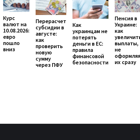
Курс
Пенсия в
Перерасчет
валют на
Украине:
Как
субсидии в
10.08.2026:
как
украинцам не
августе:
евро
увеличит
потерять
как
пошло
выплаты,
деньги в ЕС:
проверить
вниз
не
правила
новую
оформля
финансовой
сумму
их сразу
безопасности
через ПФУ