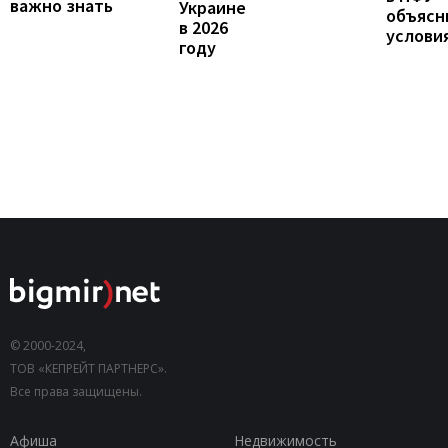
важно знать
Украине
объясн
в 2026
услови
году
© 2000-2024,
ТОВ «КЕПРЕЙТ ПАРТНЕРС».
Все права защищены.
Афиша
Недвижимость