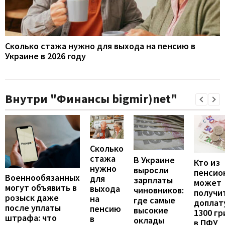
Сколько стажа нужно для выхода на пенсию в
Украине в 2026 году
Внутри "Финансы bigmir)net"
Сколько
стажа
В Украине
Кто из
нужно
выросли
пенсио
Военнообязанных
для
зарплаты
может
могут объявить в
выхода
чиновников:
получи
розыск даже
на
где самые
доплат
после уплаты
пенсию
высокие
1300 гр
штрафа: что
в
оклады
в ПФУ