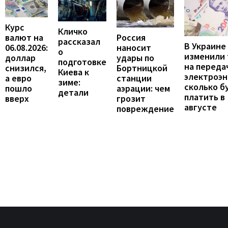
Курс
Кличко
валют на
Россия
рассказал
В Украине
06.08.2026:
наносит
о
изменили
доллар
удары по
подготовке
на переда
снизился,
Бортницкой
Киева к
электроэн
а евро
станции
зиме:
сколько б
пошло
аэрации: чем
детали
платить в
вверх
грозит
августе
повреждение